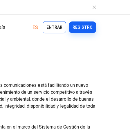
aís
ES
ENTRAR
REGISTRO
Industria
Características
Ecommerce
las comunicaciones está facilitando un nuevo
Bulk Texting
Healthcare
nimiento de un servicio competitivo a través
Automated Text Messaging
Logistics
al y ambiental, donde el desarrollo de buenas
, integridad, disponibilidad y legalidad de toda
ntos
Enterprise SMS
Financial Services
onal
Text Blast
On demand
nta en el marco del Sistema de Gestión de la