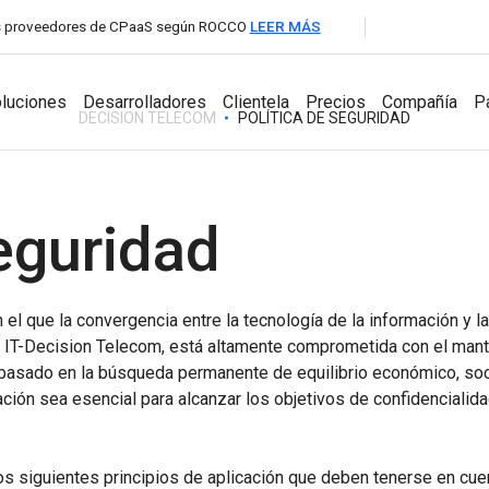
les proveedores de CPaaS según ROCCO
LEER MÁS
luciones
Desarrolladores
Clientela
Precios
Compañía
P
DECISION TELECOM
POLÍTICA DE SEGURIDAD
para Socios
eguridad
Desarrolladores
Productos
Compañía
A2P Messaging
API Documentation
Aumentatutráfico de SMS con cobertura global y
el que la convergencia entre la tecnología de la información y 
Messaging Dashboard
conexionesdirectas con operadores.
Acerca de la
 IT-Decision Telecom, está altamente comprometida con el mante
SDKs
Potente plataformatodoen uno para la
compañía
VoIP Wholesale
mensajeríaempresarial.
asado en la búsqueda permanente de equilibrio económico, soci
Llamadas de voz de altacalidad con enrutamiento global
ción sea esencial para alcanzar los objetivos de confidencialidad
Noticias y Eve
Business Chat
confiable.
Interactúa, responde, brindasoporte y
Carrera profesi
hazcrecertunegocio con
mensajeríabidireccionalencualquier canal.
os siguientes principios de aplicación que deben tenerse en cue