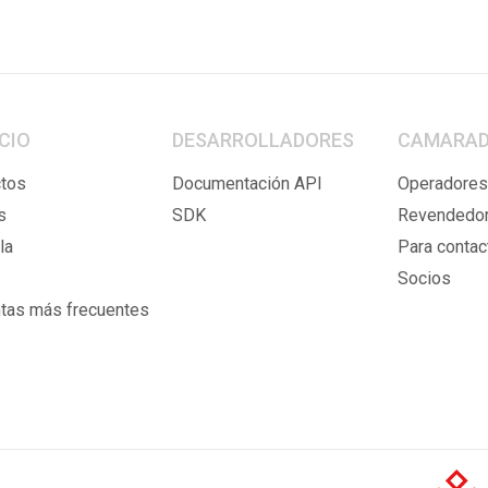
CIO
DESARROLLADORES
CAMARAD
tos
Documentación API
Operadores
s
SDK
Revendedo
la
Para contac
Socios
tas más frecuentes