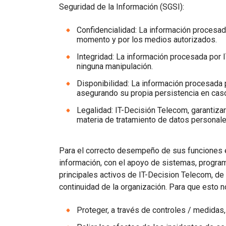
Mensajería empresarial de WhatsApp
Seguridad de la Información (SGSI):
Mejora la interacción con losclientes a través de
WhatsApp entodoelmundo.
Confidencialidad: La información procesad
RCS Messaging
momento y por los medios autorizados.
Descubre la mensajeríaempresarial de
Integridad: La información procesada por 
próximageneración con multimedia e interactividad.
ninguna manipulación.
Voice (VoIP Gateway)
Disponibilidad: La información procesada 
Un centro VoIP global único para llamadas de negocios
asegurando su propia persistencia en caso
de altacalidadentodoelmundo.
Legalidad: IT-Decisión Telecom, garantizará
materia de tratamiento de datos personale
Para el correcto desempeño de sus funciones e
información, con el apoyo de sistemas, program
principales activos de IT-Decision Telecom, de
continuidad de la organización. Para que esto n
Proteger, a través de controles / medidas