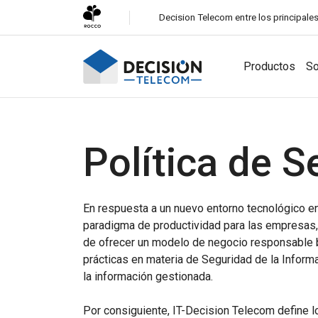
Decision Telecom entre los principa
Productos
So
Soluciones
Política de S
Canales
White-Label CPaaS
Lanza fácilmenteunaplataforma de
En respuesta a un nuevo entorno tecnológico en 
SMS
mensajeríaempresarial bajo tupropiamarca.
paradigma de productividad para las empresas,
El servicio de mensajería global másconfiable para
SMS Firewall
todoslosnegocios.
de ofrecer un modelo de negocio responsable b
Protege tu red contra tráfico SMS fraudulento y no
prácticas en materia de Seguridad de la Informa
Mensajería empresarial de Viber
autorizado.
la información gestionada.
Involucra a losclientes con mensajes multimedia en
Viber.
Por consiguiente, IT-Decision Telecom define l