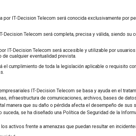
Contactos
Authentication API
Oficinas
Verifique a los usuarios de manera eficiente a través de
la comunicación multicanal con una API versátil.
a por IT-Decision Telecom será conocida exclusivamente por pers
HLR Lookup
IT-Decision Telecom será completa, precisa y válida, siendo su 
Valida números para un enrutamientopreciso de
mensajes.
Flash Call
por IT-Decision Telecom será accesible y utilizable por usuario
 de cualquier eventualidad prevista.
Autenticación de usuarios rentable mediante Flash Call
entodoelmundo.
 el cumplimiento de toda la legislación aplicable o requisito con
s.
mpresariales IT-Decision Telecom se basa y ayuda en el tratami
as, infraestructura de comunicaciones, archivos, bases de datos,
 tal manera que su daño o pérdida afecta el desempeño de sus s
o suceda, se ha diseñado una Política de Seguridad de la Inform
, los activos frente a amenazas que puedan resultar en incidente