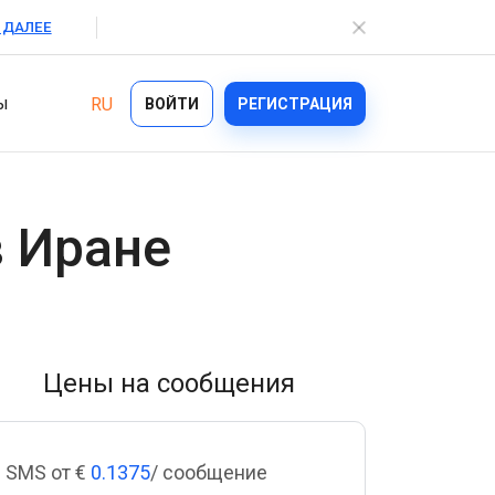
 ДАЛЕЕ
ы
RU
ВОЙТИ
РЕГИСТРАЦИЯ
Отрасли
в
Иране
Возможности
Ecommerce
Bulk Texting
Healthcare
Automated Text Messaging
Logistics
Цены на сообщения
Enterprise SMS
Financial Services
Text Blast
On demand
SMS от €
0.1375
/ сообщение