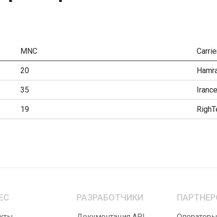
MNC
Carrie
20
Hamra
35
Irance
19
RighT
ЕС
РАЗРАБОТЧИКИ
ПАРТНЕР
кты
Документация API
Оператор