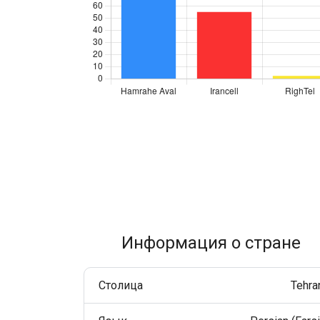
Улучшайте взаимодействие с клиентами через
WhatsApp по всему миру.
RCS Messaging
Откройте возможности бизнес-сообщений нового
поколения с мультимедиа и интерактивностью.
Voice (VoIP Gateway)
Единый глобальный VoIP-хаб для качественных
бизнес-звонков по всему миру.
Информация о стране
Столица
Tehra