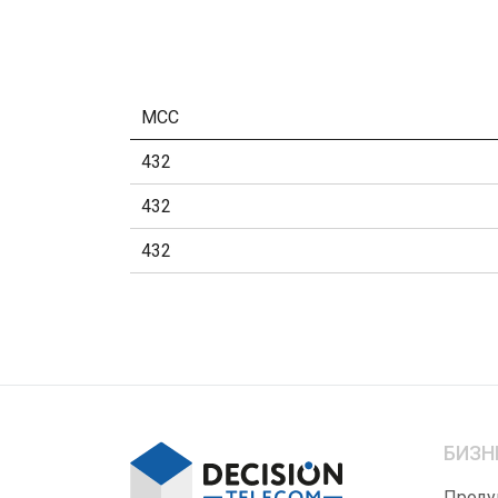
MCC
432
432
432
БИЗН
Проду