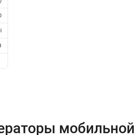
)
0
l
3
ераторы мобильной