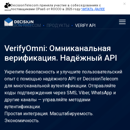
DecisionTelecom приняла участие в собеседованиях с
поставщиками CPaaS от ROCCO в 2025 году
ЧИТАТЬ ДАЛЕЕ
DECISION TELECOM
ПРОДУКТЫ
VERIFY API
VerifyOmni: Омниканальная
верификация. Надёжный API
Укрепите безопасность и улучшите пользовательский
опыт с помощью надёжного API от DecisionTelecom
для многоканальной аутентификации. Отправляйте
коды подтверждения через SMS, Viber, WhatsApp и
другие каналы — управляйте методами
аутентификации.
Простая интеграция. Масштабируемость.
Экономичность.