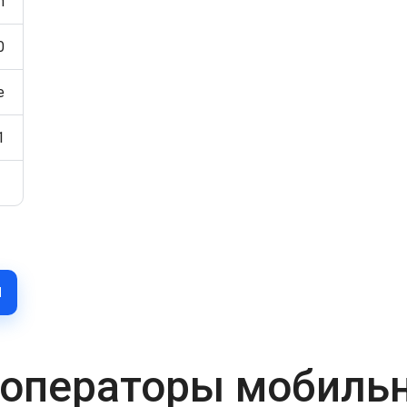
h
0
e
1
Н
операторы мобильн