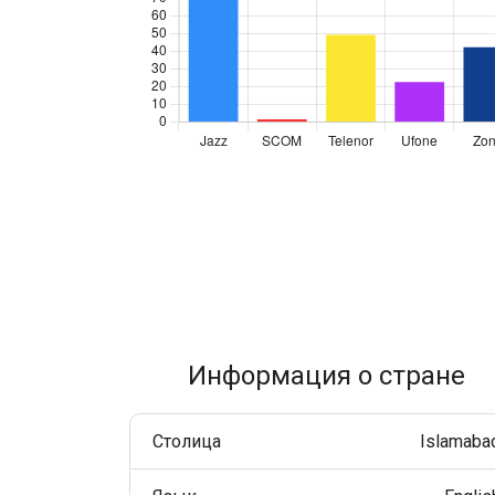
Улучшайте взаимодействие с клиентами через
WhatsApp по всему миру.
RCS Messaging
Откройте возможности бизнес-сообщений нового
поколения с мультимедиа и интерактивностью.
Voice (VoIP Gateway)
Единый глобальный VoIP-хаб для качественных
бизнес-звонков по всему миру.
Информация о стране
Столица
Islamaba