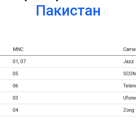
Пакистан
MNC
Carrie
01, 07
Jazz
05
SCO
06
Telen
03
Ufone
04
Zong