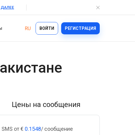
 ДАЛЕЕ
ы
RU
ВОЙТИ
РЕГИСТРАЦИЯ
Отрасли
акистане
Возможности
Ecommerce
Bulk Texting
Healthcare
Automated Text Messaging
Logistics
Цены на сообщения
Enterprise SMS
Financial Services
Text Blast
On demand
SMS от €
0.1548
/ сообщение