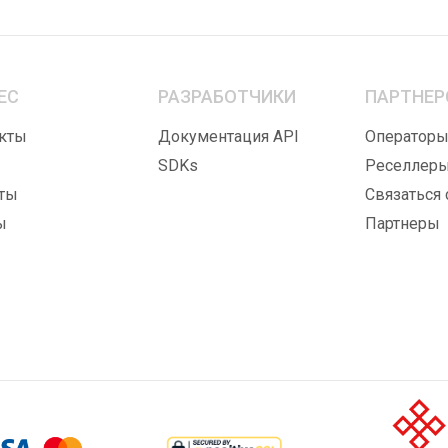
ЕС
РАЗРАБОТЧИКИ
ПАРТНЕР
кты
Документация API
Оператор
SDKs
Реселлер
ты
Связаться 
ы
Партнеры