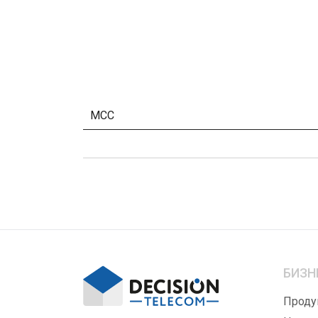
MCC
БИЗН
Проду