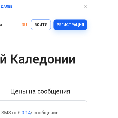
 ДАЛЕЕ
ы
RU
ВОЙТИ
РЕГИСТРАЦИЯ
Отрасли
й Каледонии
Возможности
Ecommerce
Bulk Texting
Healthcare
Automated Text Messaging
Logistics
Цены на сообщения
Enterprise SMS
Financial Services
Text Blast
On demand
SMS от €
0.14
/ сообщение