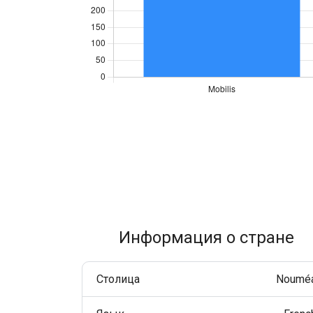
Улучшайте взаимодействие с клиентами через
WhatsApp по всему миру.
RCS Messaging
Откройте возможности бизнес-сообщений нового
поколения с мультимедиа и интерактивностью.
Voice (VoIP Gateway)
Единый глобальный VoIP-хаб для качественных
бизнес-звонков по всему миру.
Информация о стране
Столица
Noumé