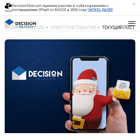
DecisionTelecom приняла участие в собеседованиях с
поставщиками CPaaS от ROCCO в 2025 году
ЧИТАТЬ ДАЛЕЕ
DECISION TELECOM
НОВОСТИ И СОБЫТИЯ
ТЕКУЩИЙ ПОСТ