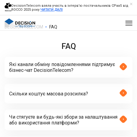
DecisionTelecom взяла участь в інтерв'ю постачальників CPaaS від
ROCCO 2025 року
ЧИТАТИ ДАЛІ
DECISION TELECOM
FAQ
FAQ
Які канали обміну повідомленнями підтримує
бізнес-чат DecisionTelecom?
Скільки коштує масова розсилка?
Чи стягуєте ви будь-які збори за налаштування
або використання платформи?