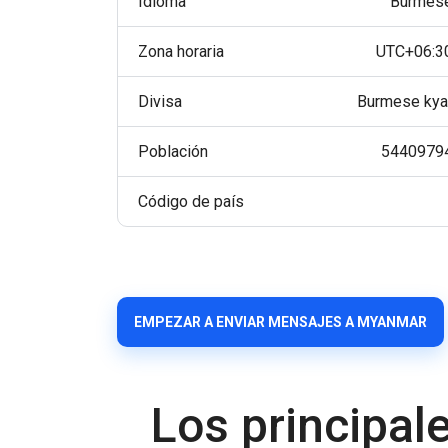
Idioma
Burmes
Zona horaria
UTC+06:3
Divisa
Burmese kya
Población
5440979
Código de país
EMPEZAR A ENVIAR MENSAJES A MYANMAR
Los principal