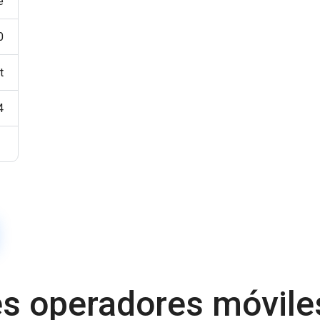
e
0
t
4
es operadores móvil