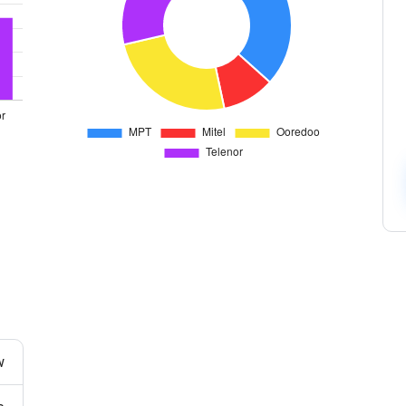
Contactos
Authentication API
Oficinas
Verifique a los usuarios de manera eficiente a través de
la comunicación multicanal con una API versátil.
HLR Lookup
Valida números para un enrutamientopreciso de
mensajes.
Flash Call
Autenticación de usuarios rentable mediante Flash Call
entodoelmundo.
w