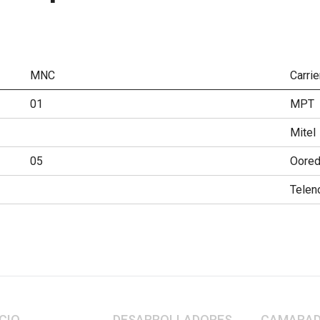
MNC
Carrie
01
MPT
Mitel
05
Oore
Telen
CIO
DESARROLLADORES
CAMARAD