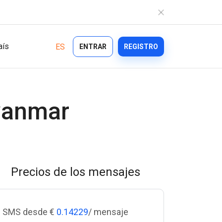
aís
ES
ENTRAR
REGISTRO
Industria
anmar
Características
Ecommerce
Bulk Texting
Healthcare
Automated Text Messaging
Logistics
Precios de los mensajes
ntos
Enterprise SMS
Financial Services
onal
Text Blast
On demand
SMS desde €
0.14229
/ mensaje