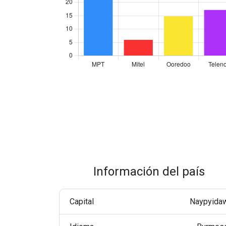
Mensajería empresarial de WhatsApp
Mejora la interacción con losclientes a través de
WhatsApp entodoelmundo.
RCS Messaging
Descubre la mensajeríaempresarial de
próximageneración con multimedia e interactividad.
Voice (VoIP Gateway)
Un centro VoIP global único para llamadas de negocios
de altacalidadentodoelmundo.
Información del país
Capital
Naypyida