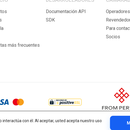
tos
Documentación API
Operadores
s
SDK
Revendedo
la
Para contac
Socios
tas más frecuentes
interactúa con él. Al aceptar, usted acepta nuestro uso
M
Política de cookies
Términos y condiciones
Política de privacidad