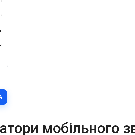
h
0
r
8
А
атори мобільного з