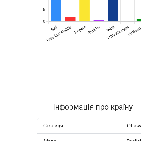
Покращуйте взаємодію з клієнтами через WhatsApp у
всьому світі.
RCS Messaging
Відкрийте можливості бізнес-повідомлень нового
покоління з мультимедіа та інтерактивністю.
Voice (VoIP Gateway)
Єдиний глобальний VoIP-хаб для якісних бізнес-
дзвінків у всьому світі.
Інформація про країну
Столиця
Ottaw