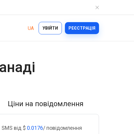
UA
УВІЙТИ
РЕЄСТРАЦІЯ
Галузі
анаді
Можливості
Ecommerce
Bulk Texting
Healthcare
Automated Text Messaging
Logistics
Ціни на повідомлення
Enterprise SMS
Financial Services
Text Blast
On demand
SMS від $
0.0176
/ повідомлення