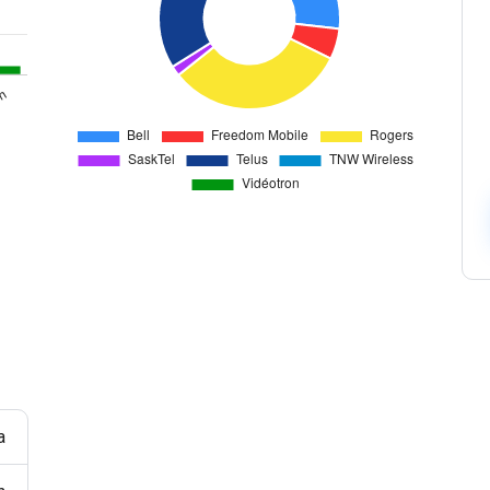
Офіси
Верифікуйте користувачів ефективно через
мультиканальність за допомогою універсального API.
HLR Lookup
Перевіряйте номери для точної маршрутизації
повідомлень.
Flash Call
Економічна автентифікація користувачів через Flash
Call у всьому світі.
a