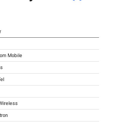
r
om Mobile
rs
el
ireless
tron