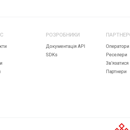
ЕС
РОЗРОБНИКИ
ПАРТНЕР
кти
Документація API
Оператори
SDKs
Реселери
и
Зв'язатися
и
Партнери