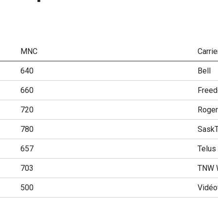
MNC
Carrie
640
Bell
660
Freed
720
Roge
780
SaskT
657
Telus
703
TNW W
500
Vidéo