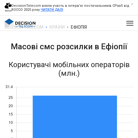
DecisionTelecom взяла участь в інтерв'ю постачальників CPaaS від
ROCCO 2025 року
ЧИТАТИ ДАЛІ
DECISION TELECOM
КРАЇНИ
ЕФІОПІЯ
Масові смс розсилки в
Ефіопії
Користувачі мобільних операторів
(млн.)