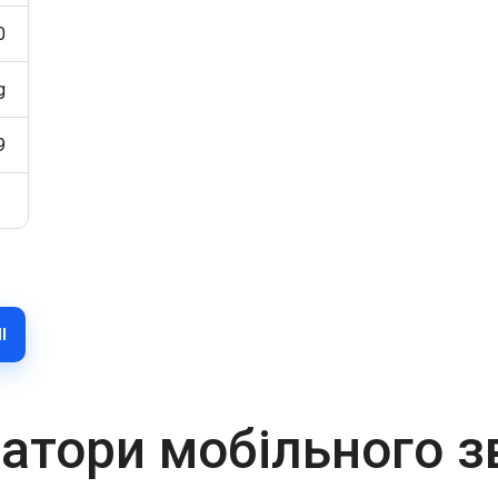
0
g
9
І
атори мобільного з