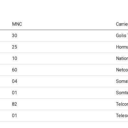
MNC
Carrie
30
Golis
25
Horm
10
Nation
60
Netco
04
Soma
01
Somte
82
Telco
01
Teles