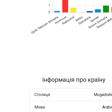
Покращуйте взаємодію з клієнтами через WhatsApp у
всьому світі.
RCS Messaging
Відкрийте можливості бізнес-повідомлень нового
покоління з мультимедіа та інтерактивністю.
Voice (VoIP Gateway)
Єдиний глобальний VoIP-хаб для якісних бізнес-
дзвінків у всьому світі.
Інформація про країну
Столиця
Mogadish
Мова
Arabi