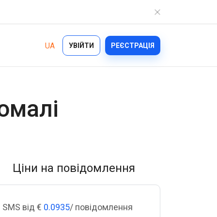
UA
УВІЙТИ
РЕЄСТРАЦІЯ
Галузі
омалі
Можливості
Ecommerce
Bulk Texting
Healthcare
Automated Text Messaging
Logistics
Ціни на повідомлення
Enterprise SMS
Financial Services
Text Blast
On demand
SMS від €
0.0935
/ повідомлення