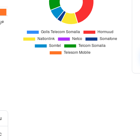
Офіси
Верифікуйте користувачів ефективно через
мультиканальність за допомогою універсального API.
HLR Lookup
Перевіряйте номери для точної маршрутизації
повідомлень.
Flash Call
Економічна автентифікація користувачів через Flash
Call у всьому світі.
u
c