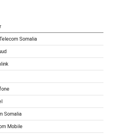
r
 Telecom Somalia
uud
link
fone
l
m Somalia
om Mobile