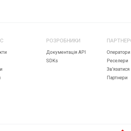
ЕС
РОЗРОБНИКИ
ПАРТНЕР
кти
Документація API
Оператори
SDKs
Реселери
и
Зв'язатися
и
Партнери