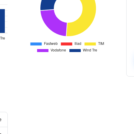
Офіси
Верифікуйте користувачів ефективно через
мультиканальність за допомогою універсального API.
HLR Lookup
Перевіряйте номери для точної маршрутизації
повідомлень.
Flash Call
Економічна автентифікація користувачів через Flash
Call у всьому світі.
e