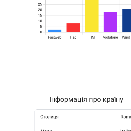
Покращуйте взаємодію з клієнтами через WhatsApp у
всьому світі.
RCS Messaging
Відкрийте можливості бізнес-повідомлень нового
покоління з мультимедіа та інтерактивністю.
Voice (VoIP Gateway)
Єдиний глобальний VoIP-хаб для якісних бізнес-
дзвінків у всьому світі.
Інформація про країну
Столиця
Rom