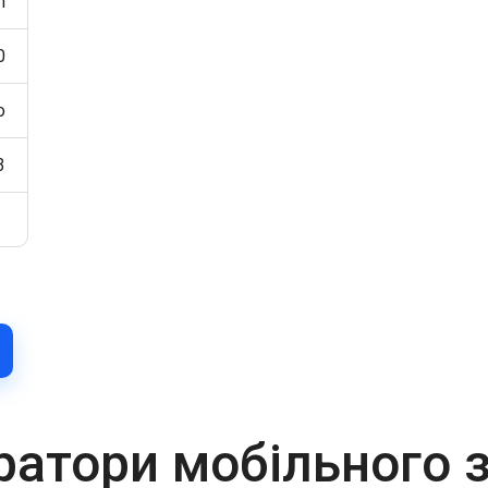
n
0
o
3
ратори мобільного 