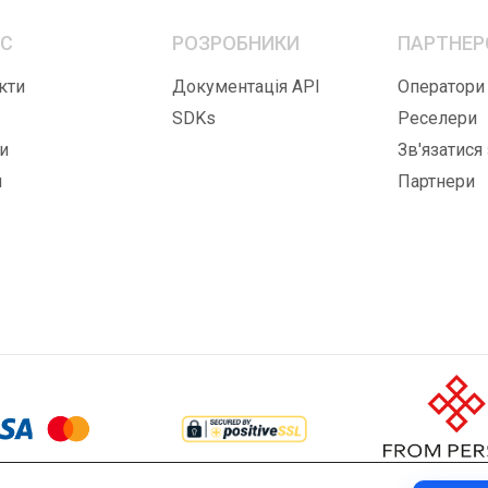
ЕС
РОЗРОБНИКИ
ПАРТНЕР
кти
Документація API
Оператори
SDKs
Реселери
и
Зв'язатися
и
Партнери