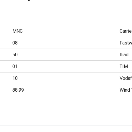
MNC
Carrie
08
Fast
50
Iliad
01
TIM
10
Voda
88,99
Wind 