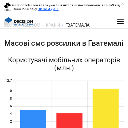
DecisionTelecom взяла участь в інтерв'ю постачальників CPaaS від
ROCCO 2025 року
ЧИТАТИ ДАЛІ
DECISION TELECOM
КРАЇНИ
ГВАТЕМАЛА
Масові смс розсилки в
Гватемалі
Користувачі мобільних операторів
(млн.)