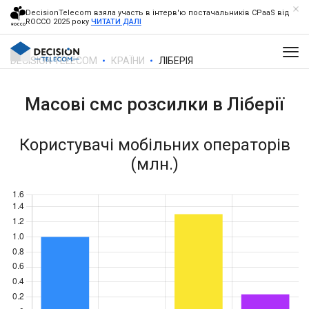
DecisionTelecom взяла участь в інтерв'ю постачальників CPaaS від
ROCCO 2025 року
ЧИТАТИ ДАЛІ
DECISION TELECOM
КРАЇНИ
ЛІБЕРІЯ
Масові смс розсилки в
Ліберії
Користувачі мобільних операторів
(млн.)