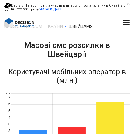
DecisionTelecom взяла участь в інтерв'ю постачальників CPaaS від
ROCCO 2025 року
ЧИТАТИ ДАЛІ
DECISION TELECOM
КРАЇНИ
ШВЕЙЦАРІЯ
Масові смс розсилки в
Швейцарії
Користувачі мобільних операторів
(млн.)