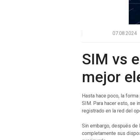
Mensajería empresarial de WhatsApp
Mejora la interacción con losclientes a través de
WhatsApp entodoelmundo.
RCS Messaging
Descubre la mensajeríaempresarial de
07.08.2024
próximageneración con multimedia e interactividad.
Voice (VoIP Gateway)
SIM vs e
Un centro VoIP global único para llamadas de negocios
de altacalidadentodoelmundo.
mejor el
Hasta hace poco, la forma p
SIM. Para hacer esto, se i
registrado en la red del o
Sin embargo, después de la
completamente sus disposi