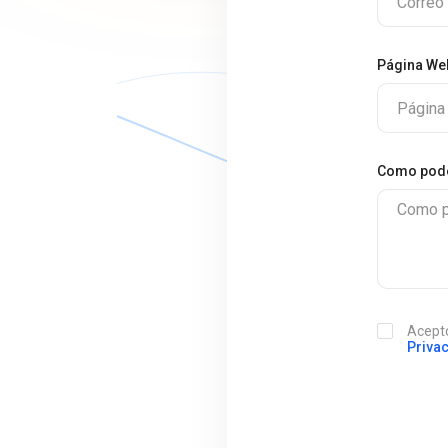
Correo 
Página We
Página
Сomo pod
Сomo p
Acepto
Priva