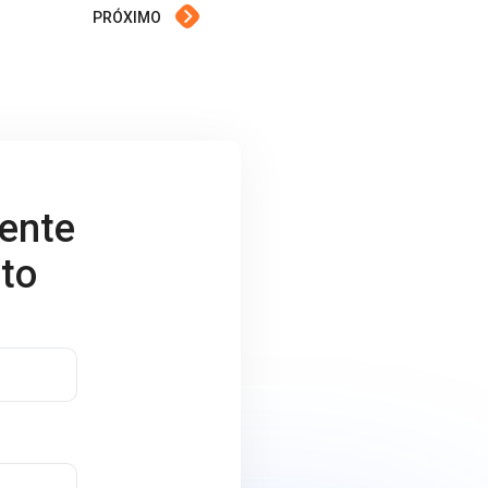
PRÓXIMO
rente
to