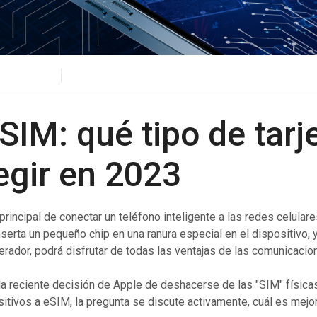
Contactos
Authentication API
Oficinas
Verifique a los usuarios de manera eficiente a través de
la comunicación multicanal con una API versátil.
HLR Lookup
Valida números para un enrutamientopreciso de
mensajes.
Flash Call
SIM: qué tipo de tarj
Autenticación de usuarios rentable mediante Flash Call
entodoelmundo.
egir en 2023
rincipal de conectar un teléfono inteligente a las redes celulares
nserta un pequeño chip en una ranura especial en el dispositivo, 
perador, podrá disfrutar de todas las ventajas de las comunicacio
 reciente decisión de Apple de deshacerse de las "SIM" físicas 
tivos a eSIM, la pregunta se discute activamente, cuál es mej