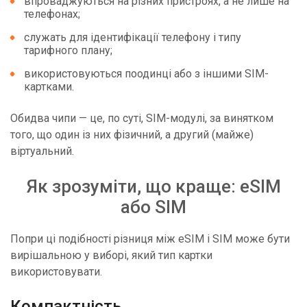
впроваджуються на різних пристроях, а не лише на
телефонах;
служать для ідентифікації телефону і типу
тарифного плану;
використовуються поодинці або з іншими SIM-
картками.
Обидва чипи — це, по суті, SIM-модулі, за винятком
того, що один із них фізичний, а другий (майже)
віртуальний.
Як зрозуміти, що краще: eSIM
або SIM
Попри ці подібності різниця між eSIM і SIM може бути
вирішальною у виборі, який тип картки
використовувати.
Компактність