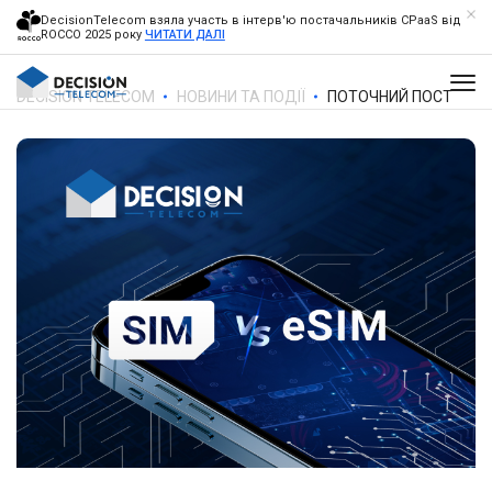
DecisionTelecom взяла участь в інтерв'ю постачальників CPaaS від
ROCCO 2025 року
ЧИТАТИ ДАЛІ
DECISION TELECOM
НОВИНИ ТА ПОДІЇ
ПОТОЧНИЙ ПОСТ