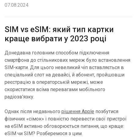
07.08.2024
SIM vs eSIM: який тип картки
краще вибрати у 2023 році
Донедавна головним способом підключення
смартфона до стільникових мереж було встановлення
SIM-карти. Для цього невеликий чіп вставляється в
спеціальний слот на девайсі, й абонент, пройшовши
реєстрацію в операторській мережі, може
скористатися всіма перевагами мобільного
радіозв'язку.
Однак після недавнього
рішення Apple
позбутися
фізичних «сімок» і повністю перевести свої пристрої
на eSIM активно обговорюється питання, що краще:
eSIM чи SIM? Розберемося з цим.