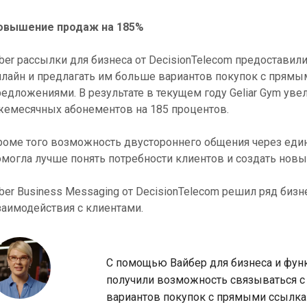
овышение продаж на 185%
iber рассылки для бизнеса от DecisionTelecom предостави
нлайн и предлагать им больше вариантов покупок с пря
редложениями. В результате в текущем году Geliar Gym ув
жемесячных абонементов на 185 процентов.
роме того возможность двустороннего общения через еди
омогла лучше понять потребности клиентов и создать новый
iber Business Messaging от DecisionTelecom решил ряд биз
заимодействия с клиентами.
С помощью Вайбер для бизнеса и функ
получили возможность связываться с
вариантов покупок с прямыми ссылк