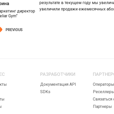
результате в текущем году мы увелич
рина
увеличили продажи ежемесячных або
аркетинг директор
eliar Gym”
PREVIOUS
ЕС
РАЗРАБОТЧИКИ
ПАРТНЕР
кты
Документация API
Оператор
SDKs
Реселлер
ты
Связаться 
ы
Партнеры