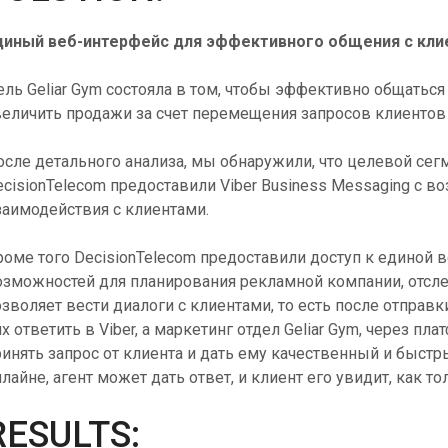
диный веб-интерфейс для эффективного общения с кли
ль Geliar Gym состояла в том, чтобы эффективно общаться
величить продажи за счет перемещения запросов клиентов
осле детального анализа, мы обнаружили, что целевой сег
ecisionTelecom предоставили Viber Business Messaging с
заимодействия с клиентами.
роме того DecisionTelecom предоставили доступ к единой в
озможностей для планирования рекламной компании, отслеж
озволяет вести диалоги с клиентами, то есть после отправ
х ответить в Viber, а маркетинг отдел Geliar Gym, через п
инять запрос от клиента и дать ему качественный и быстры
лайне, агент может дать ответ, и клиент его увидит, как 
RESULTS: