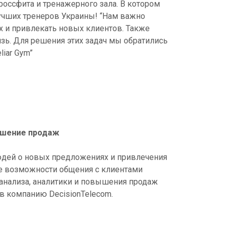
Cascade Messaging
россфита и тренажерного зала. В котором
учших тренеров Украины! “Нам важно
 и привлекать новых клиентов. Также
язь. Для решения этих задач мы обратились
liar Gym”
ышение продаж
юдей о новых предложениях и привлечения
е возможности общения с клиентами
 анализа, аналитики и повышения продаж
 в компанию DecisionTelecom.