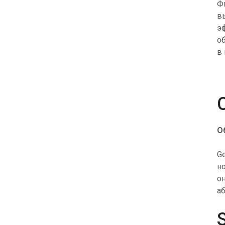
Ф
Улучшайте взаимодействие с клиентами через
в
WhatsApp по всему миру.
э
RCS Messaging
о
Откройте возможности бизнес-сообщений нового
в 
поколения с мультимедиа и интерактивностью.
Voice (VoIP Gateway)
Единый глобальный VoIP-хаб для качественных
бизнес-звонков по всему миру.
О
G
н
о
а