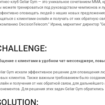
Контакты
итнес-клуб Geliar Gym — это уникальное сочетанием MMA, к
Верифицируйте пользователей эффективно через
ы можете тренироваться под руководством чемпионов и л
мультиканальность с помощью универсального API.
Офисы
ффективно оповещать людей о наших новых предложениях
HLR Lookup
бщаться с клиентами онлайн и получать от них обратную св
Проверяйте номера для точной маршрутизации
компанию DecisionTelecom.” Ирина, маркетинг директор “Ge
сообщений.
Flash Call
Экономичная аутентификация пользователей через
Flash Call по всему миру.
CHALLENGE:
бщение с клиентами в удобном чат-мессенджере, пов
eliar Gym искали эффективное решение для оповещения л
овых клиентов. Также важным требованием было создани
нлайн и получения от них обратной связи, для дальнейшего
бонементов. Для решения этих задач Geliar Gym обратились
SOLUTION: