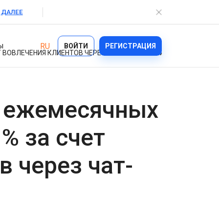
 ДАЛЕЕ
ы
RU
ВОЙТИ
РЕГИСТРАЦИЯ
 ВОВЛЕЧЕНИЯ КЛИЕНТОВ ЧЕРЕЗ ЧАТ-ПРИЛОЖЕНИЯ
Отрасли
 ежемесячных
Возможности
Ecommerce
% за счет
Bulk Texting
Healthcare
в через чат-
Automated Text Messaging
Logistics
Enterprise SMS
Financial Services
Text Blast
On demand