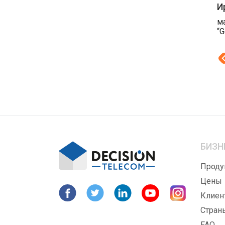
И
м
“G
БИЗН
Проду
Цены
Клиен
Стран
FAQ