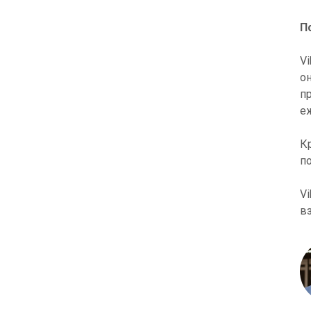
П
V
о
п
е
К
п
V
в