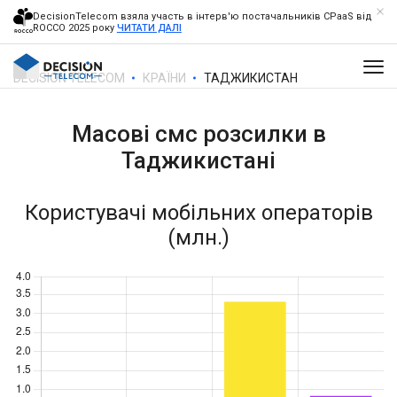
DecisionTelecom взяла участь в інтерв'ю постачальників CPaaS від
ROCCO 2025 року
ЧИТАТИ ДАЛІ
DECISION TELECOM
КРАЇНИ
ТАДЖИКИСТАН
Масові смс розсилки в
Таджикистані
Користувачі мобільних операторів
(млн.)