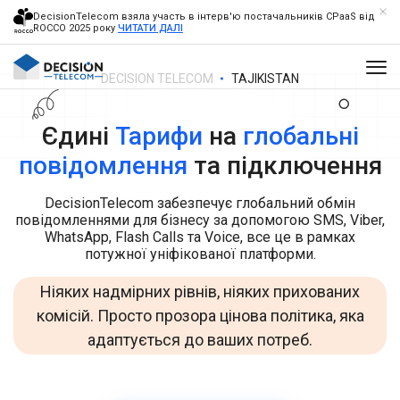
DecisionTelecom взяла участь в інтерв'ю постачальників CPaaS від
ROCCO 2025 року
ЧИТАТИ ДАЛІ
DECISION TELECOM
TAJIKISTAN
Єдині
Тарифи
на
глобальні
повідомлення
та підключення
DecisionTelecom забезпечує глобальний обмін
повідомленнями для бізнесу за допомогою SMS, Viber,
WhatsApp, Flash Calls та Voice, все це в рамках
потужної уніфікованої платформи.
Ніяких надмірних рівнів, ніяких прихованих
комісій. Просто прозора цінова політика, яка
адаптується до ваших потреб.