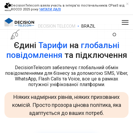
DecisionTelecom взяла участь в інтерв'ю постачальників CPaaS від
ROCCO 2025 року
ЧИТАТИ ДАЛІ
DECISION TELECOM
BRAZIL
Єдині
Тарифи
на
глобальні
повідомлення
та підключення
DecisionTelecom забезпечує глобальний обмін
повідомленнями для бізнесу за допомогою SMS, Viber,
WhatsApp, Flash Calls та Voice, все це в рамках
потужної уніфікованої платформи.
Ніяких надмірних рівнів, ніяких прихованих
комісій. Просто прозора цінова політика, яка
адаптується до ваших потреб.