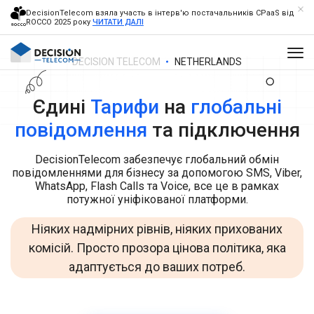
DecisionTelecom взяла участь в інтерв'ю постачальників CPaaS від
ROCCO 2025 року
ЧИТАТИ ДАЛІ
DECISION TELECOM
NETHERLANDS
Єдині
Тарифи
на
глобальні
повідомлення
та підключення
DecisionTelecom забезпечує глобальний обмін
повідомленнями для бізнесу за допомогою SMS, Viber,
WhatsApp, Flash Calls та Voice, все це в рамках
потужної уніфікованої платформи.
Ніяких надмірних рівнів, ніяких прихованих
комісій. Просто прозора цінова політика, яка
адаптується до ваших потреб.