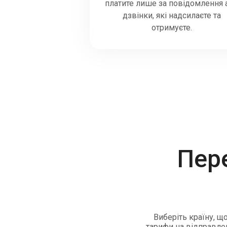
платите лише за повідомлення 
дзвінки, які надсилаєте та
отримуєте.
Пер
Виберіть країну, щ
тарифи на відправлен