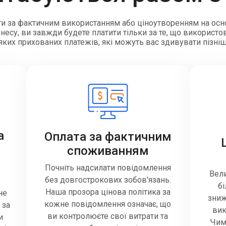
и за фактичним використанням або ціноутворенням на осн
есу, ви завжди будете платити тільки за те, що використов
яких прихованих платежів, які можуть вас здивувати пізні
а
Оплата за фактичним
споживанням
Почніть надсилати повідомлення
Вели
без довгострокових зобов'язань.
б
Наша прозора цінова політика за
не
зниж
кожне повідомлення означає, що
 за
вик
ви контролюєте свої витрати та
и
Чим