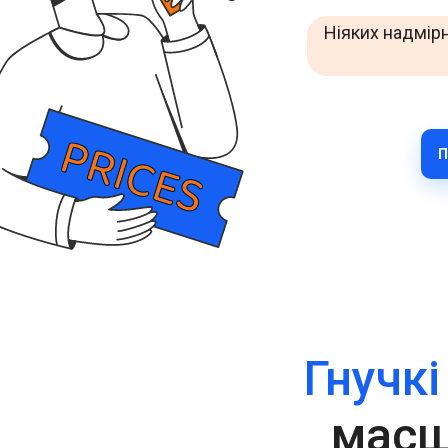
Покращуйте взаємодію з клієнтами через WhatsApp у
Ніяких надмірн
всьому світі.
RCS Messaging
Відкрийте можливості бізнес-повідомлень нового
покоління з мультимедіа та інтерактивністю.
Voice (VoIP Gateway)
П
Єдиний глобальний VoIP-хаб для якісних бізнес-
дзвінків у всьому світі.
Гнучкі
масш