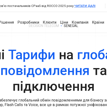
терв'ю постачальників CPaaS від ROCCO 2025 року
ЧИТАТИ ДАЛІ
Рішення
Розробники
Клієнти
Ціни
Компанія
Країни
DECISION TELECOM
SENEGAL
для Партнерів
ні
Тарифи
на
глоб
Розробники
Продукти
Компанія
A2P Messaging
повідомлення
та
API Documentation
Збільшіть обсяг SMS-трафіку з глобальним покриттям
Messaging Dashboard
через прямі підключення до операторів.
Про компанію
Потужна універсальна платформа для бізнес-
SDKs
VoIP Wholesale
повідомлень.
підключення
Новини та події
Високоякісні голосові виклики з надійною глобальною
Business Chat
маршрутизацією.
Кар'єра
Взаємодійте, відповідайте та підтримуйте клієнтів із
двостороннім обміном повідомлень.
забезпечує глобальний обмін повідомленнями для бізнесу 
Контакти
pp, Flash Calls та Voice, все це в рамках потужної уніфікова
Authentication API