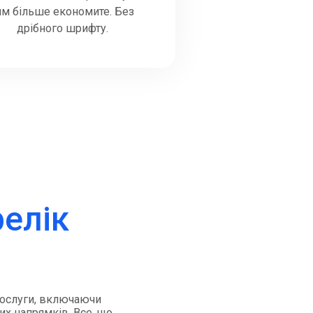
им більше економите. Без
дрібного шрифту.
релік
 послуги, включаючи
их напрямків. Все, що