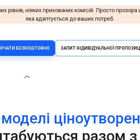
Офіси
Верифікуйте користувачів ефективно через
их рівнів, ніяких прихованих комісій. Просто прозора ц
мультиканальність за допомогою універсального API.
яка адаптується до ваших потреб.
HLR Lookup
Перевіряйте номери для точної маршрутизації
повідомлень.
Flash Call
ОЧАТИ БЕЗКОШТОВНО
ЗАПИТ ІНДИВІДУАЛЬНОЇ ПРОПОЗИЦ
Економічна автентифікація користувачів через Flash
Call у всьому світі.
 моделі ціноутворе
табуються разом з