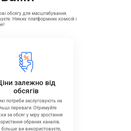
ові обсягу для масштабування.
уєте. Ніяких платформних комісій і
ше!
Ціни залежно від
обсягів
кі потреби заслуговують на
ільші переваги. Отримуйте
ки за обсяг у міру зростання
ористання обраних каналів.
 більше ви використовуєте,