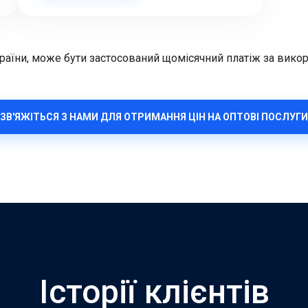
країни, може бути застосований щомісячний платіж за викори
ЗВ'ЯЖІТЬСЯ З НАМИ ДЛЯ ОТРИМАННЯ ЦІН НА ОПТОВІ ПОСЛУГИ
Історії клієнтів