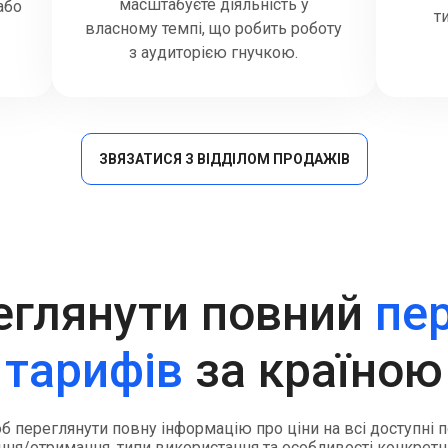
масштабуєте діяльність у
або
т
власному темпі, що робить роботу
з аудиторією гнучкою.
ЗВЯЗАТИСЯ З ВІДДІЛОМ ПРОДАЖІВ
еглянути повний
пе
тарифів
за країною
об переглянути повну інформацію про ціни на всі доступні
ня/отримання, типи використання та особливості конкретн