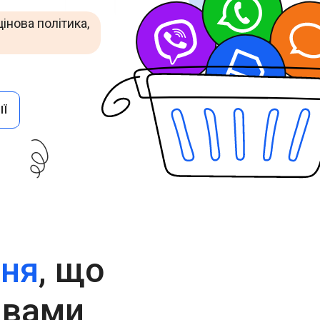
Cascade Messaging
інова політика,
ІЇ
ння
, що
 вами