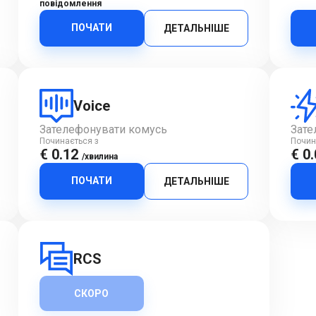
повідомлення
ПОЧАТИ
ДЕТАЛЬНІШЕ
Voice
Зателефонувати комусь
Зате
Починається з
Почин
€ 0.12
€ 0
/хвилина
ПОЧАТИ
ДЕТАЛЬНІШЕ
RCS
СКОРО