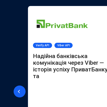
Verify API
Viber API
PI
Надійна банківська
комунікація через Viber —
історія успіху ПриватБанк
ї за
та
ет-
розробляє