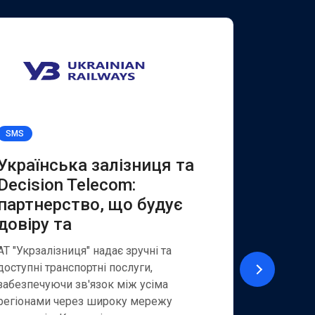
SMS
Viber for B
Українська залізниця та
Якісн
Decision Telecom:
клієнт
партнерство, що будує
та SM
довіру та
АТ «Укрек
із найбіл
АТ "Укрзалізниця" надає зручні та
надає шир
доступні транспортні послуги,
як для кор
забезпечуючи зв'язок між усіма
приватних
регіонами через широку мережу