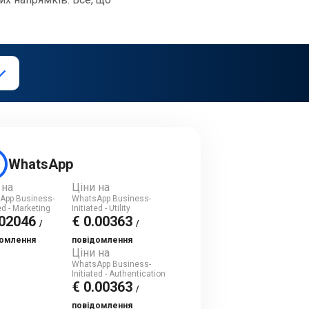
WhatsApp
 на
Ціни на
App Business-
WhatsApp Business-
ted - Marketing
Initiated - Utility
.02046
€ 0.00363
/
/
домлення
повідомлення
Ціни на
WhatsApp Business-
Initiated - Authentication
€ 0.00363
/
повідомлення