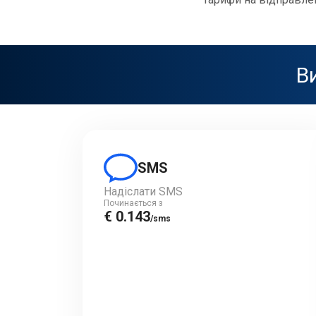
Ви
SMS
Надіслати SMS
Починається з
€ 0.143
/sms