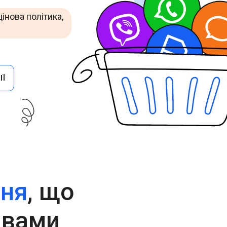
Cascade Messaging
інова політика,
ІЇ
ння
, що
 вами