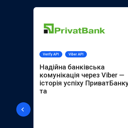
Verify API
Viber API
PI
Надійна банківська
комунікація через Viber —
історія успіху ПриватБанк
ї за
та
ет-
розробляє