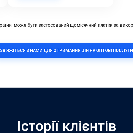
країни, може бути застосований щомісячний платіж за викори
ЗВ'ЯЖІТЬСЯ З НАМИ ДЛЯ ОТРИМАННЯ ЦІН НА ОПТОВІ ПОСЛУГИ
Історії клієнтів