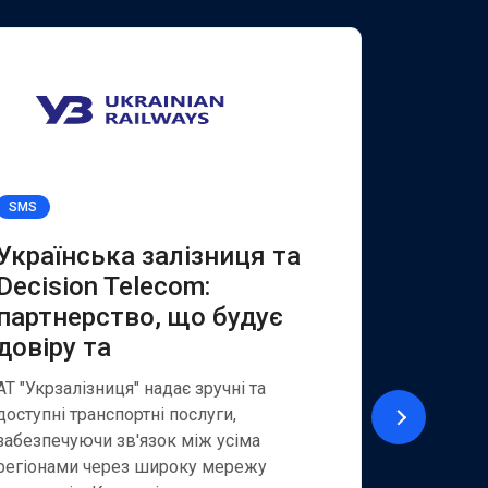
SMS
Viber for B
Українська залізниця та
Якісн
Decision Telecom:
клієнт
партнерство, що будує
та SM
довіру та
АТ «Укрек
із найбіл
АТ "Укрзалізниця" надає зручні та
надає шир
доступні транспортні послуги,
як для кор
забезпечуючи зв'язок між усіма
приватних
регіонами через широку мережу