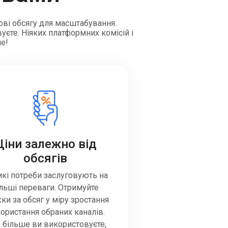
ові обсягу для масштабування.
уєте. Ніяких платформних комісій і
ше!
Ціни залежно від
обсягів
кі потреби заслуговують на
ільші переваги. Отримуйте
ки за обсяг у міру зростання
ористання обраних каналів.
 більше ви використовуєте,