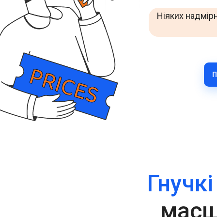
Покращуйте взаємодію з клієнтами через WhatsApp у
Ніяких надмірн
всьому світі.
RCS Messaging
Відкрийте можливості бізнес-повідомлень нового
покоління з мультимедіа та інтерактивністю.
Voice (VoIP Gateway)
П
Єдиний глобальний VoIP-хаб для якісних бізнес-
дзвінків у всьому світі.
Гнучкі
масш