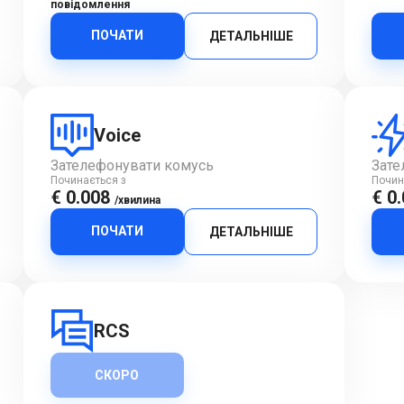
повідомлення
ПОЧАТИ
ДЕТАЛЬНІШЕ
Voice
Зателефонувати комусь
Зате
Починається з
Почин
€ 0.008
€ 0
/хвилина
ПОЧАТИ
ДЕТАЛЬНІШЕ
RCS
СКОРО