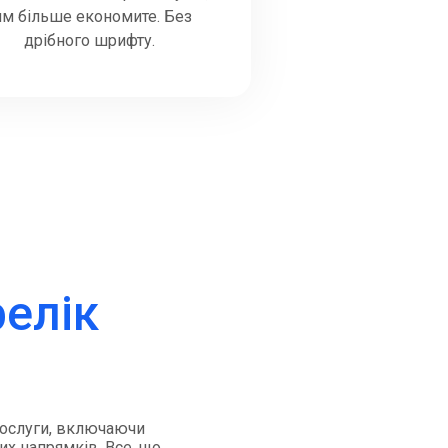
им більше економите. Без
дрібного шрифту.
релік
 послуги, включаючи
их напрямків. Все, що