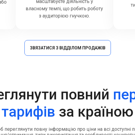
масштабуєте діяльність у
або
т
власному темпі, що робить роботу
з аудиторією гнучкою.
ЗВЯЗАТИСЯ З ВІДДІЛОМ ПРОДАЖІВ
еглянути повний
пе
тарифів
за країною
об переглянути повну інформацію про ціни на всі доступні
ня/отримання, типи використання та особливості конкретн