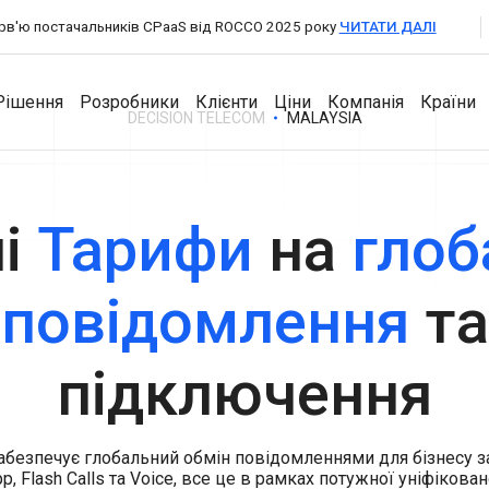
терв'ю постачальників CPaaS від ROCCO 2025 року
ЧИТАТИ ДАЛІ
Рішення
Розробники
Клієнти
Ціни
Компанія
Країни
DECISION TELECOM
MALAYSIA
для Партнерів
ні
Тарифи
на
глоб
Розробники
Продукти
Компанія
A2P Messaging
повідомлення
та
API Documentation
Збільшіть обсяг SMS-трафіку з глобальним покриттям
Messaging Dashboard
через прямі підключення до операторів.
Про компанію
Потужна універсальна платформа для бізнес-
SDKs
VoIP Wholesale
повідомлень.
підключення
Новини та події
Високоякісні голосові виклики з надійною глобальною
Business Chat
маршрутизацією.
Кар'єра
Взаємодійте, відповідайте та підтримуйте клієнтів із
двостороннім обміном повідомлень.
забезпечує глобальний обмін повідомленнями для бізнесу 
Контакти
pp, Flash Calls та Voice, все це в рамках потужної уніфікова
Authentication API