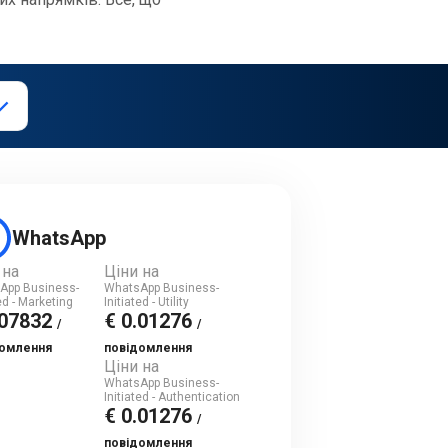
WhatsApp
 на
Ціни на
App Business-
WhatsApp Business-
ted - Marketing
Initiated - Utility
.07832
€ 0.01276
/
/
домлення
повідомлення
Ціни на
WhatsApp Business-
Initiated - Authentication
€ 0.01276
/
повідомлення