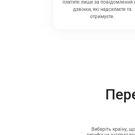
платите лише за повідомлення 
дзвінки, які надсилаєте та
отримуєте.
Пер
Виберіть країну, щ
тарифи на відправлен