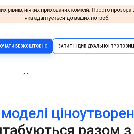
Офіси
Верифікуйте користувачів ефективно через
их рівнів, ніяких прихованих комісій. Просто прозора ц
мультиканальність за допомогою універсального API.
яка адаптується до ваших потреб.
HLR Lookup
Перевіряйте номери для точної маршрутизації
повідомлень.
Flash Call
ОЧАТИ БЕЗКОШТОВНО
ЗАПИТ ІНДИВІДУАЛЬНОЇ ПРОПОЗИЦ
Економічна автентифікація користувачів через Flash
Call у всьому світі.
 моделі ціноутворе
табуються разом з