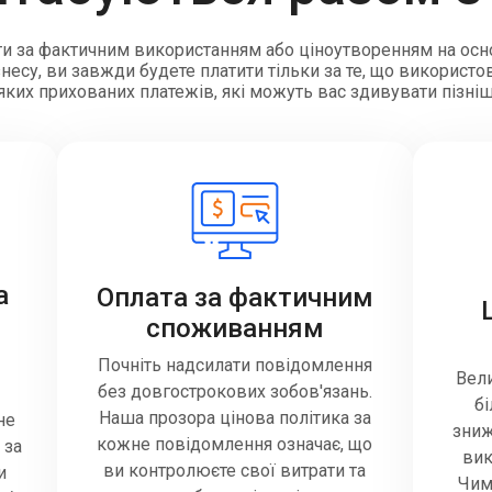
и за фактичним використанням або ціноутворенням на осн
есу, ви завжди будете платити тільки за те, що використов
яких прихованих платежів, які можуть вас здивувати пізні
а
Оплата за фактичним
споживанням
Почніть надсилати повідомлення
Вели
без довгострокових зобов'язань.
б
Наша прозора цінова політика за
не
зниж
кожне повідомлення означає, що
 за
вик
ви контролюєте свої витрати та
и
Чим