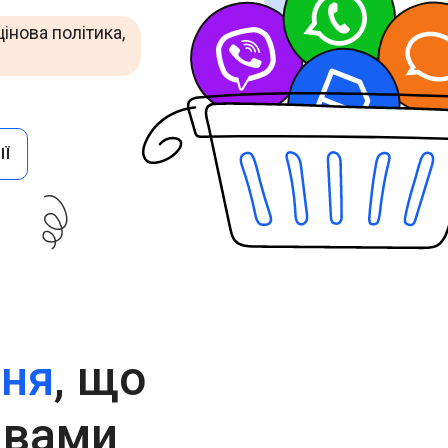
Cascade Messaging
інова політика,
ІЇ
ння
, що
 вами