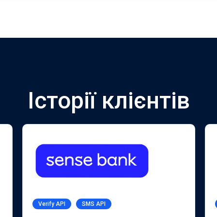
Історії клієнтів
Verify API
SMS API