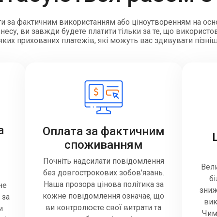
и за фактичним використанням або ціноутворенням на осн
есу, ви завжди будете платити тільки за те, що використов
яких прихованих платежів, які можуть вас здивувати пізні
а
Оплата за фактичним
споживанням
Почніть надсилати повідомлення
Вели
без довгострокових зобов'язань.
б
Наша прозора цінова політика за
не
зниж
кожне повідомлення означає, що
 за
вик
ви контролюєте свої витрати та
и
Чим