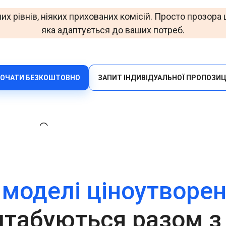
Офіси
Верифікуйте користувачів ефективно через
их рівнів, ніяких прихованих комісій. Просто прозора ц
мультиканальність за допомогою універсального API.
яка адаптується до ваших потреб.
HLR Lookup
Перевіряйте номери для точної маршрутизації
повідомлень.
Flash Call
ОЧАТИ БЕЗКОШТОВНО
ЗАПИТ ІНДИВІДУАЛЬНОЇ ПРОПОЗИЦ
Економічна автентифікація користувачів через Flash
Call у всьому світі.
 моделі ціноутворе
табуються разом з