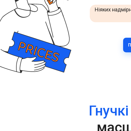
Покращуйте взаємодію з клієнтами через WhatsApp у
Ніяких надмірн
всьому світі.
RCS Messaging
Відкрийте можливості бізнес-повідомлень нового
покоління з мультимедіа та інтерактивністю.
Voice (VoIP Gateway)
П
Єдиний глобальний VoIP-хаб для якісних бізнес-
дзвінків у всьому світі.
Гнучкі
масш