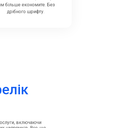
им більше економите. Без
дрібного шрифту.
релік
 послуги, включаючи
их напрямків. Все, що