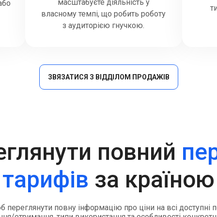
масштабуєте діяльність у
або
т
власному темпі, що робить роботу
з аудиторією гнучкою.
ЗВЯЗАТИСЯ З ВІДДІЛОМ ПРОДАЖІВ
еглянути повний
пе
тарифів
за країною
об переглянути повну інформацію про ціни на всі доступні
ня/отримання, типи використання та особливості конкретн