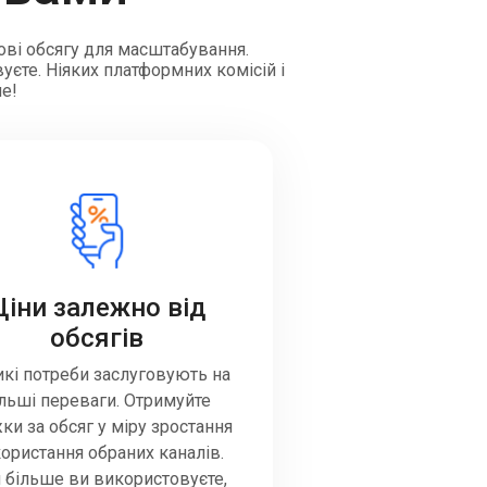
ові обсягу для масштабування.
уєте. Ніяких платформних комісій і
ше!
Ціни залежно від
обсягів
кі потреби заслуговують на
ільші переваги. Отримуйте
ки за обсяг у міру зростання
ористання обраних каналів.
 більше ви використовуєте,