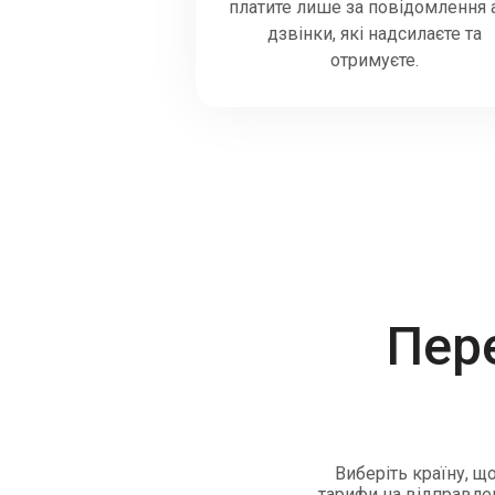
платите лише за повідомлення 
дзвінки, які надсилаєте та
отримуєте.
Пер
Виберіть країну, щ
тарифи на відправлен