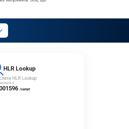
HLR Lookup
слати HLR Lookup
ається з
.001596
/запит