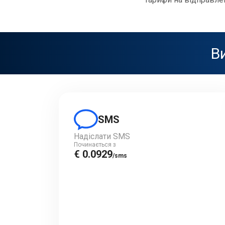
Ви
SMS
Надіслати SMS
Починається з
€ 0.0929
/sms