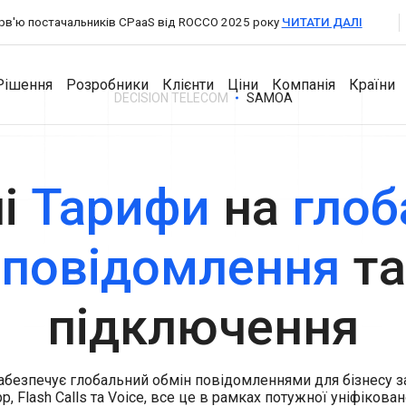
терв'ю постачальників CPaaS від ROCCO 2025 року
ЧИТАТИ ДАЛІ
Рішення
Розробники
Клієнти
Ціни
Компанія
Країни
DECISION TELECOM
SAMOA
для Партнерів
ні
Тарифи
на
глоб
Розробники
Продукти
Компанія
A2P Messaging
повідомлення
та
API Documentation
Збільшіть обсяг SMS-трафіку з глобальним покриттям
Messaging Dashboard
через прямі підключення до операторів.
Про компанію
Потужна універсальна платформа для бізнес-
SDKs
VoIP Wholesale
повідомлень.
підключення
Новини та події
Високоякісні голосові виклики з надійною глобальною
Business Chat
маршрутизацією.
Кар'єра
Взаємодійте, відповідайте та підтримуйте клієнтів із
двостороннім обміном повідомлень.
забезпечує глобальний обмін повідомленнями для бізнесу 
Контакти
pp, Flash Calls та Voice, все це в рамках потужної уніфікова
Authentication API