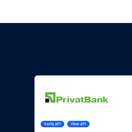
Verify API
Viber API