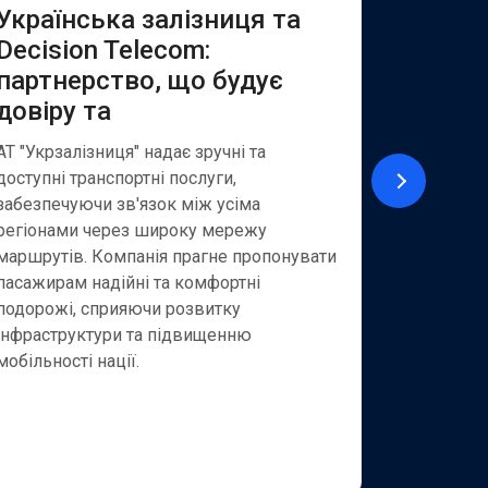
Українська залізниця та
Якісн
Decision Telecom:
клієнт
партнерство, що будує
та SM
довіру та
АТ «Укрек
із найбіл
АТ "Укрзалізниця" надає зручні та
надає шир
доступні транспортні послуги,
як для кор
забезпечуючи зв'язок між усіма
приватних
регіонами через широку мережу
зовнішньо
маршрутів. Компанія прагне пропонувати
пропонує 
пасажирам надійні та комфортні
експортер
подорожі, сприяючи розвитку
оптимізув
інфраструктури та підвищенню
операції.
мобільності нації.