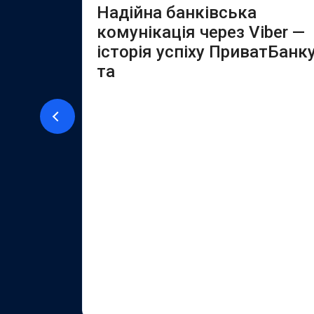
PI
Надійна банківська
комунікація через Viber —
історія успіху ПриватБанк
ї за
та
ет-
розробляє
«під
 INPRIME
ів у сфері
го
учасніших
ку. За
розробили
р