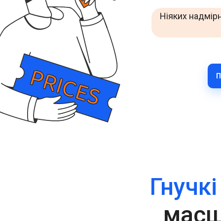
Покращуйте взаємодію з клієнтами через WhatsApp у
Ніяких надмірн
всьому світі.
RCS Messaging
Відкрийте можливості бізнес-повідомлень нового
покоління з мультимедіа та інтерактивністю.
Voice (VoIP Gateway)
П
Єдиний глобальний VoIP-хаб для якісних бізнес-
дзвінків у всьому світі.
Гнучкі
масш