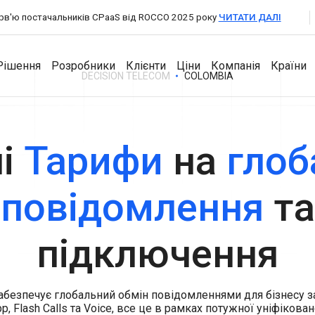
терв'ю постачальників CPaaS від ROCCO 2025 року
ЧИТАТИ ДАЛІ
Рішення
Розробники
Клієнти
Ціни
Компанія
Країни
DECISION TELECOM
COLOMBIA
для Партнерів
ні
Тарифи
на
глоб
Розробники
Продукти
Компанія
A2P Messaging
повідомлення
та
API Documentation
Збільшіть обсяг SMS-трафіку з глобальним покриттям
Messaging Dashboard
через прямі підключення до операторів.
Про компанію
Потужна універсальна платформа для бізнес-
SDKs
VoIP Wholesale
повідомлень.
підключення
Новини та події
Високоякісні голосові виклики з надійною глобальною
Business Chat
маршрутизацією.
Кар'єра
Взаємодійте, відповідайте та підтримуйте клієнтів із
двостороннім обміном повідомлень.
забезпечує глобальний обмін повідомленнями для бізнесу 
Контакти
pp, Flash Calls та Voice, все це в рамках потужної уніфікова
Authentication API