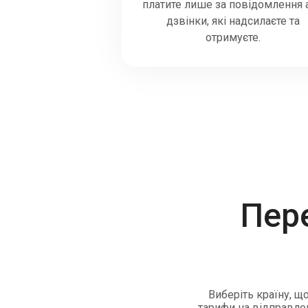
платите лише за повідомлення 
дзвінки, які надсилаєте та
отримуєте.
Пер
Виберіть країну, щ
тарифи на відправлен