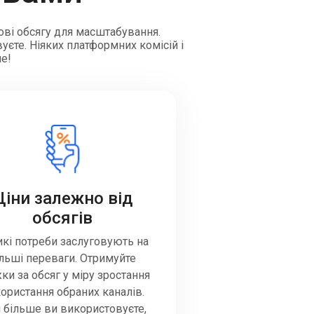
ові обсягу для масштабування.
уєте. Ніяких платформних комісій і
ше!
Ціни залежно від
обсягів
кі потреби заслуговують на
ільші переваги. Отримуйте
ки за обсяг у міру зростання
ористання обраних каналів.
 більше ви використовуєте,