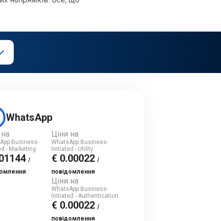
WhatsApp
 на
Ціни на
App Business-
WhatsApp Business-
ted - Marketing
Initiated - Utility
.01144
€ 0.00022
/
/
домлення
повідомлення
Ціни на
WhatsApp Business-
Initiated - Authentication
€ 0.00022
/
повідомлення