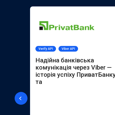
Verify API
Viber API
PI
Надійна банківська
комунікація через Viber —
історія успіху ПриватБанк
ї за
та
ет-
розробляє