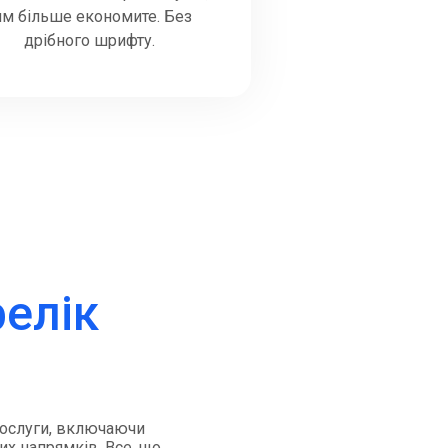
им більше економите. Без
дрібного шрифту.
релік
 послуги, включаючи
их напрямків. Все, що