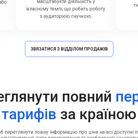
масштабуєте діяльність у
або
т
власному темпі, що робить роботу
з аудиторією гнучкою.
ЗВЯЗАТИСЯ З ВІДДІЛОМ ПРОДАЖІВ
еглянути повний
пе
тарифів
за країною
об переглянути повну інформацію про ціни на всі доступні
ня/отримання, типи використання та особливості конкретн