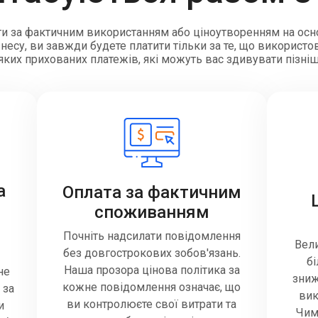
и за фактичним використанням або ціноутворенням на осн
есу, ви завжди будете платити тільки за те, що використов
яких прихованих платежів, які можуть вас здивувати пізні
а
Оплата за фактичним
споживанням
Почніть надсилати повідомлення
Вели
без довгострокових зобов'язань.
б
Наша прозора цінова політика за
не
зниж
кожне повідомлення означає, що
 за
вик
ви контролюєте свої витрати та
и
Чим