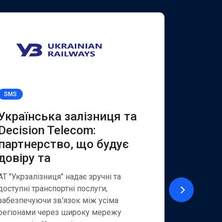
SMS
Viber for B
Українська залізниця та
Якісн
Decision Telecom:
клієнт
партнерство, що будує
та SM
довіру та
АТ «Укрек
із найбіл
АТ "Укрзалізниця" надає зручні та
надає шир
доступні транспортні послуги,
як для кор
забезпечуючи зв'язок між усіма
приватних
регіонами через широку мережу