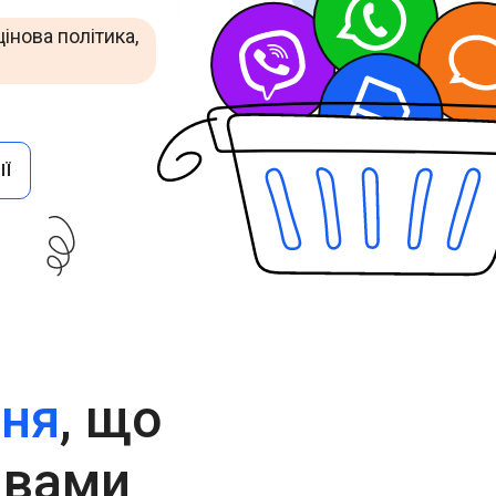
Cascade Messaging
інова політика,
ІЇ
ння
, що
 вами