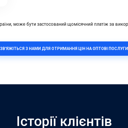
країни, може бути застосований щомісячний платіж за викори
ЗВ'ЯЖІТЬСЯ З НАМИ ДЛЯ ОТРИМАННЯ ЦІН НА ОПТОВІ ПОСЛУГИ
Історії клієнтів