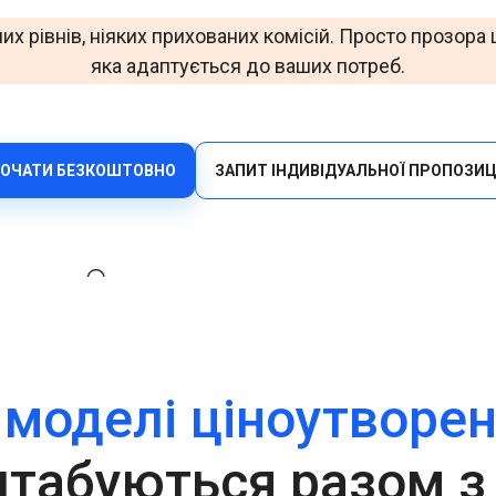
Офіси
Верифікуйте користувачів ефективно через
их рівнів, ніяких прихованих комісій. Просто прозора ц
мультиканальність за допомогою універсального API.
яка адаптується до ваших потреб.
HLR Lookup
Перевіряйте номери для точної маршрутизації
повідомлень.
Flash Call
ОЧАТИ БЕЗКОШТОВНО
ЗАПИТ ІНДИВІДУАЛЬНОЇ ПРОПОЗИЦ
Економічна автентифікація користувачів через Flash
Call у всьому світі.
 моделі ціноутворе
табуються разом з