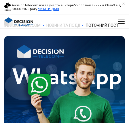
DecisionTelecom взяла участь в інтерв'ю постачальників CPaaS від
ROCCO 2025 року
ЧИТАТИ ДАЛІ
DECISION TELECOM
НОВИНИ ТА ПОДІЇ
ПОТОЧНИЙ ПОСТ