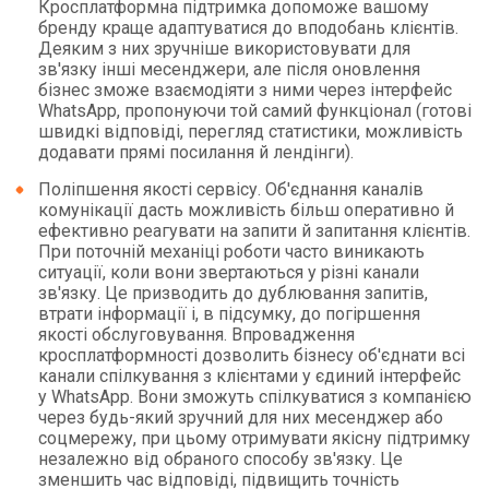
Кросплатформна підтримка допоможе вашому
бренду краще адаптуватися до вподобань клієнтів.
Деяким з них зручніше використовувати для
зв'язку інші месенджери, але після оновлення
бізнес зможе взаємодіяти з ними через інтерфейс
WhatsApp, пропонуючи той самий функціонал (готові
швидкі відповіді, перегляд статистики, можливість
додавати прямі посилання й лендінги).
Поліпшення якості сервісу. Об'єднання каналів
комунікації дасть можливість більш оперативно й
ефективно реагувати на запити й запитання клієнтів.
При поточній механіці роботи часто виникають
ситуації, коли вони звертаються у різні канали
зв'язку. Це призводить до дублювання запитів,
втрати інформації і, в підсумку, до погіршення
якості обслуговування. Впровадження
кросплатформності дозволить бізнесу об'єднати всі
канали спілкування з клієнтами у єдиний інтерфейс
у WhatsApp. Вони зможуть спілкуватися з компанією
через будь-який зручний для них месенджер або
соцмережу, при цьому отримувати якісну підтримку
незалежно від обраного способу зв'язку. Це
зменшить час відповіді, підвищить точність