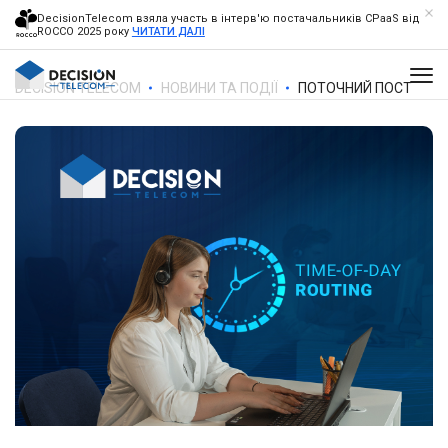
DecisionTelecom взяла участь в інтерв'ю постачальників CPaaS від
ROCCO 2025 року
ЧИТАТИ ДАЛІ
DECISION TELECOM
НОВИНИ ТА ПОДІЇ
ПОТОЧНИЙ ПОСТ