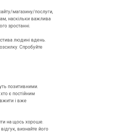
сайту/магазину/послуги,
там, наскільки важлива
ого зростанні.
астива людині вдень.
озсилку. Спробуйте
дуть позитивними.
 хто є постійним
овжити і вже
ити на щось хороше.
відгук, визнайте його