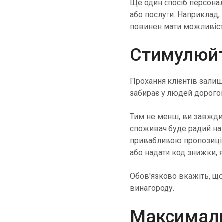
Ще один спосіб персона
або послуги. Наприклад, 
повинен мати можливіст
Стимулюйт
Прохання клієнтів залиш
забирає у людей дорогоц
Тим не менш, ви завжди
споживач буде радий на
привабливою пропозиціє
або надати код знижки, 
Обов'язково вкажіть, що 
винагороду.
Максималь