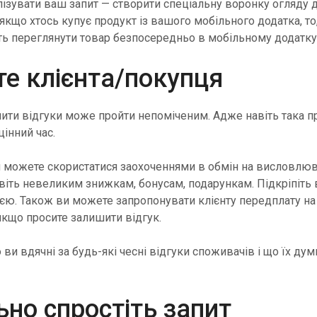
лізувати ваш запит — створити спеціальну воронку огляду 
якщо хтось купує продукт із вашого мобільного додатка, то,
ь переглянути товар безпосередньо в мобільному додатку
е клієнта/покупця
ити відгуки може пройти непоміченим. Адже навіть така про
інний час.
 можете скористатися заохоченнями в обмін на висловлю
віть невеликим знижкам, бонусам, подарункам. Підкріпіть
ю. Також ви можете запропонувати клієнту передплату на
якщо просите залишити відгук.
ви вдячні за будь-які чесні відгуки споживачів і що їх ду
но спростіть запит