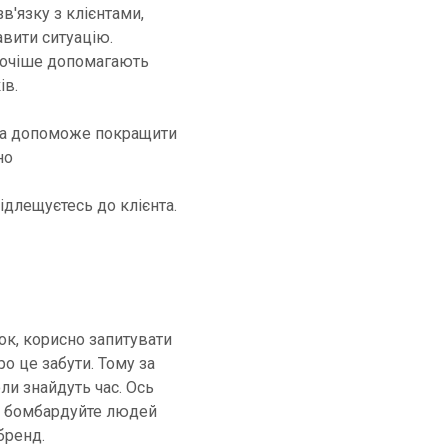
в'язку з клієнтами,
авити ситуацію.
охочіше допомагають
ів.
она допоможе покращити
но
ідлещуєтесь до клієнта.
ок, корисно запитувати
ро це забути. Тому за
ли знайдуть час. Ось
не бомбардуйте людей
бренд.