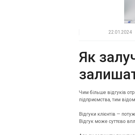
Покращуйте взаємодію з клієнтами через WhatsApp у
всьому світі.
RCS Messaging
Відкрийте можливості бізнес-повідомлень нового
22.01.2024
покоління з мультимедіа та інтерактивністю.
Voice (VoIP Gateway)
Як залу
Єдиний глобальний VoIP-хаб для якісних бізнес-
дзвінків у всьому світі.
залишат
Чим більше відгуків отр
підприємства, тим відом
Відгуки клієнтів — поту
Відгук може суттєво впли