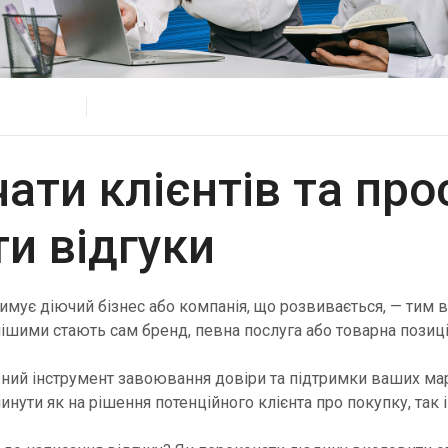
Офіси
Верифікуйте користувачів ефективно через
мультиканальність за допомогою універсального API.
HLR Lookup
Перевіряйте номери для точної маршрутизації
повідомлень.
Flash Call
чати клієнтів та про
Економічна автентифікація користувачів через Flash
Call у всьому світі.
и відгуки
имує діючий бізнес або компанія, що розвивається, — тим 
ішими стають сам бренд, певна послуга або товарна позиці
жний інструмент завоювання довіри та підтримки ваших ма
нути як на рішення потенційного клієнта про покупку, так і 