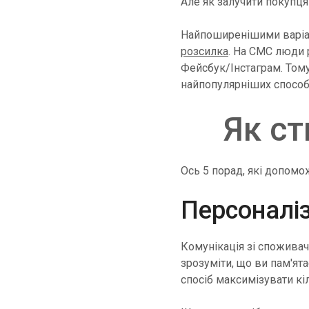
Але як залучити покупц
Найпоширенішими варіан
розсилка
. На СМС люди 
Фейсбук/Інстаграм. Тому
найпопулярніших способ
Як ст
Ось 5 порад, які допомо
Персоналі
Комунікація зі споживач
зрозуміти, що ви пам'ята
спосіб максимізувати кіл