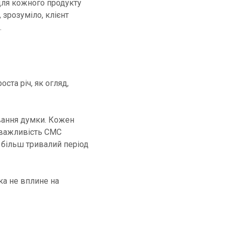
для кожного продукту
 зрозуміло, клієнт
.
ста річ, як огляд,
вання думки. Кожен
 важливість СМС
 більш тривалий період
мка не вплине на