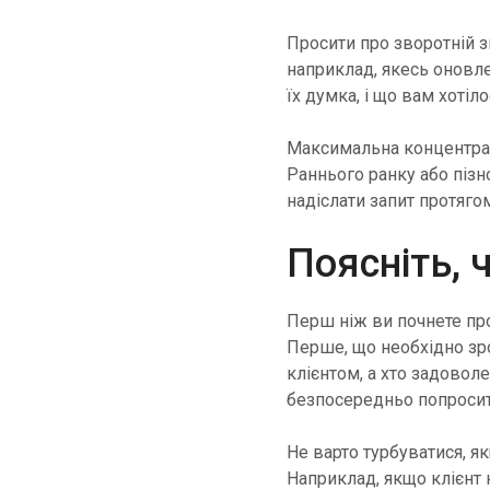
Просити про зворотній з
наприклад, якесь оновле
їх думка, і що вам хотіл
Максимальна концентрац
Раннього ранку або пізн
надіслати запит протягом
Поясніть, 
Перш ніж ви почнете про
Перше, що необхідно зроб
клієнтом, а хто задовол
безпосередньо попросит
Не варто турбуватися, я
Наприклад, якщо клієнт 