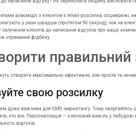
я до написання відгуку? Як переконати людину висловити 
тами взаємодії з клієнтом є email-розсилка, соцмережі, 
реагують у рази швидше (протягом 90 секунд), ніж на елект
 залучення клієнтів до написання відгуків про вашу компа
ів отримання фідбеку.
ворити правильний
жуть створити максимально ефективне, але просте та нена
зуйте свою розсилку
ем дуже важлива для SMS-маркетингу. Тому звертайтесь до 
єте, хто він. Персоналізація — ключовий важіль у побудові
ькість відгуків.