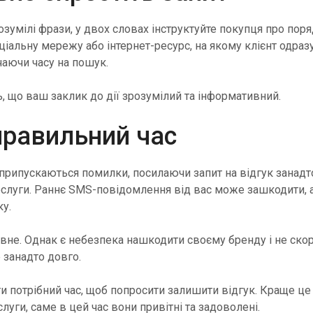
озумілі фрази, у двох словах інструктуйте покупця про поря
ціальну мережу або інтернет-ресурс, на якому клієнт одра
чаючи часу на пошук.
, що ваш заклик до дії зрозумілий та інформативний.
правильний час
рипускаються помилки, посилаючи запит на відгук занадто
ослуги. Раннє SMS-повідомлення від вас може зашкодити, 
у.
овне. Однак є небезпека нашкодити своєму бренду і не ск
 занадто довго.
и потрібний час, щоб попросити залишити відгук. Краще це
уги, саме в цей час вони привітні та задоволені.