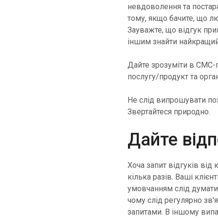
невдоволення та постара
тому, якщо бачите, що л
Зауважте, що відгук пр
іншим знайти найкращий 
Дайте зрозуміти в СМС-
послугу/продукт та орг
Не слід випрошувати поз
Звертайтеся природно.
Дайте відп
Хоча запит відгуків від
кілька разів. Ваші клієн
умовчанням слід думати,
чому слід регулярно зв'
запитами. В іншому випа