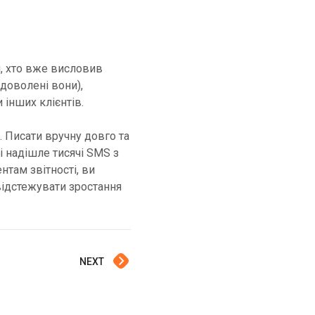
и, хто вже висловив
адоволені вони),
 інших клієнтів.
 Писати вручну довго та
 надішле тисячі SMS з
там звітності, ви
відстежувати зростання
NEXT