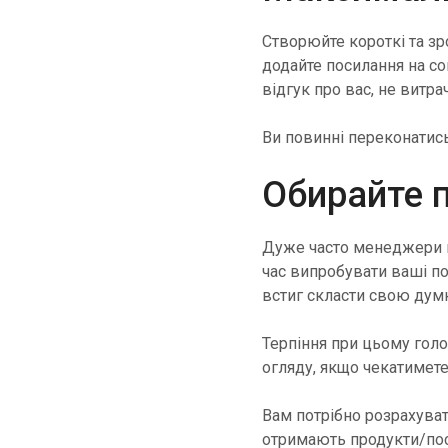
Створюйте короткі та зр
додайте посилання на со
відгук про вас, не витра
Ви повинні переконатись
Обирайте 
Дуже часто менеджери п
час випробувати ваші п
встиг скласти свою думк
Терпіння при цьому гол
огляду, якщо чекатимете
Вам потрібно розрахуват
отримають продукти/посл