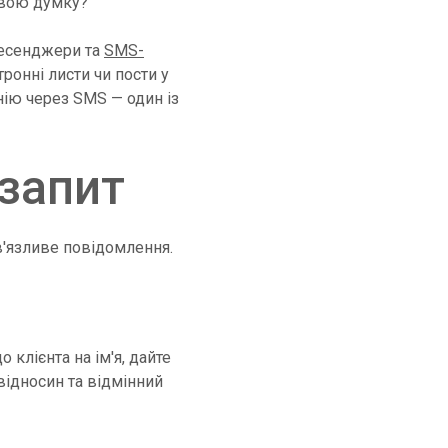
свою думку?
месенджери та
SMS-
ронні листи чи пости у
нію через SMS — один із
 запит
в'язливе повідомлення.
клієнта на ім'я, дайте
 відносин та відмінний