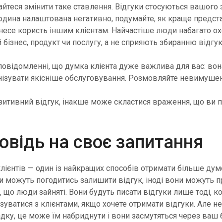
йтеся змінити таке ставлення. Відгуки стосуються вашого з
юдина налаштована негативно, подумайте, як краще предст
инесе користь іншим клієнтам. Найчастіше люди набагато 
бізнес, продукт чи послугу, а не сприяють збиранню відгук
повідомленні, що думка клієнта дуже важлива для вас: в
анізувати якісніше обслуговування. Розмовляйте невимуше
итивний відгук, інакше може скластися враження, що ви п
овідь на своє запитання
 клієнтів — один із найкращих способів отримати більше дум
ти можуть погодитись залишити відгук, іноді вони можуть п
 що люди зайняті. Вони будуть писати відгуки лише тоді, ко
язуватися з клієнтами, якщо хочете отримати відгуки. Але 
дку, це може їм набриднути і вони засмутяться через ваш 