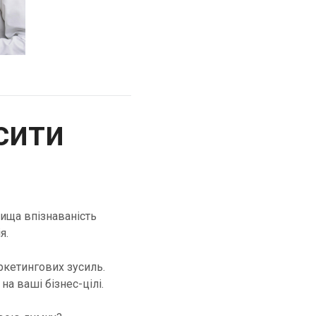
Cascade Messaging
сити
вища впізнаваність
я.
ркетингових зусиль.
на ваші бізнес-цілі.