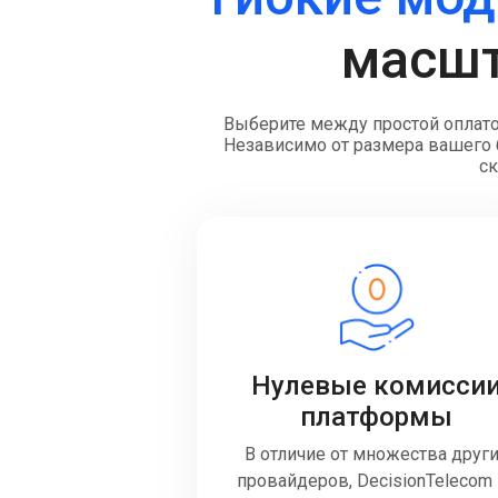
масшт
Выберите между простой оплато
Независимо от размера вашего б
ск
Нулевые комисси
платформы
В отличие от множества друг
провайдеров, DecisionTelecom