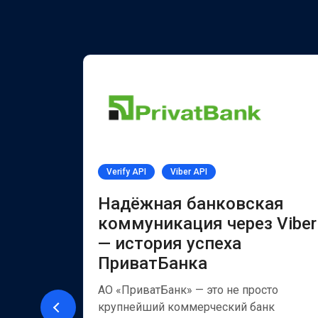
Verify API
Viber API
PI
Надёжная банковская
коммуникация через Viber
— история успеха
ии за
ПриватБанка
иентов
ия
АО «ПриватБанк» — это не просто
крупнейший коммерческий банк
рнет-