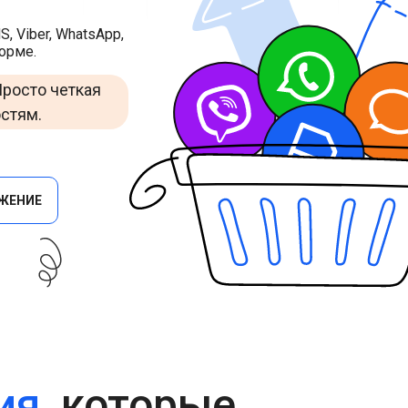
Cascade Messaging
 Viber, WhatsApp,
форме.
Просто четкая
остям.
ЖЕНИЕ
ия
, которые