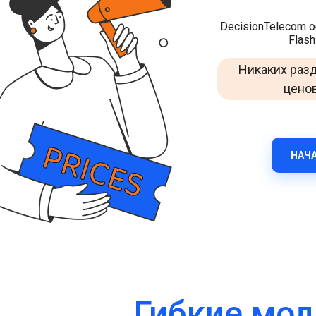
Улучшайте взаимодействие с клиентами через
DecisionTelecom 
WhatsApp по всему миру.
Flash
RCS Messaging
Никаких разд
Откройте возможности бизнес-сообщений нового
поколения с мультимедиа и интерактивностью.
ценов
Voice (VoIP Gateway)
Единый глобальный VoIP-хаб для качественных
бизнес-звонков по всему миру.
НАЧ
Гибкие мод