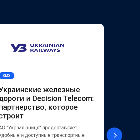
SMS
Viber for B
Украинские железные
УКРЭ
дороги и Decision Telecom:
Decis
партнерство, которое
надеж
строит
бизне
АО "Укрзалізниця" предоставляет
АО «Укрэ
удобные и доступные транспортные
из крупн