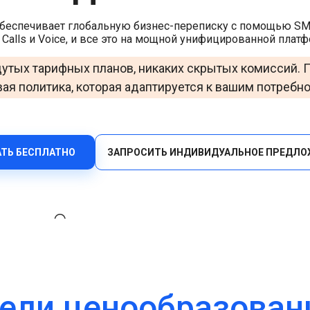
Контакты
Верифицируйте пользователей эффективно через
обеспечивает глобальную бизнес-переписку с помощью SMS,
мультиканальность с помощью универсального API.
Офисы
 Calls и Voice, и все это на мощной унифицированной плат
HLR Lookup
утых тарифных планов, никаких скрытых комиссий. 
Проверяйте номера для точной маршрутизации
сообщений.
ая политика, которая адаптируется к вашим потребн
Flash Call
Экономичная аутентификация пользователей через
Flash Call по всему миру.
АТЬ БЕСПЛАТНО
ЗАПРОСИТЬ ИНДИВИДУАЛЬНОЕ ПРЕДЛО
ели ценообразован