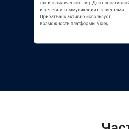
так и юридических лиц. Для оперативно
 помощью
и целевой коммуникации с клиентами
твующих
ПриватБанк активно использует
ды работы
возможности платформы Viber,
тали
Час