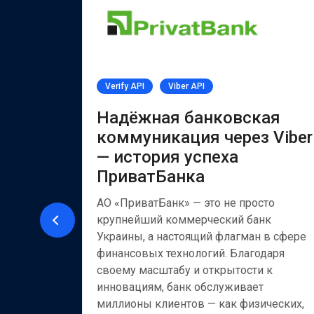
Verify API
Viber API
PI
Надёжная банковская
коммуникация через Viber
— история успеха
ии за
ПриватБанка
иентов
ия
АО «ПриватБанк» — это не просто
крупнейший коммерческий банк
рнет-
Украины, а настоящий флагман в сфере
рое
финансовых технологий. Благодаря
ия
своему масштабу и открытости к
ная с 2008
инновациям, банк обслуживает
адачи
миллионы клиентов — как физических,
кламы и