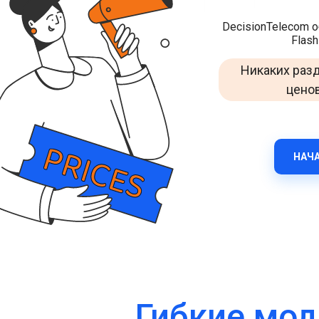
Улучшайте взаимодействие с клиентами через
DecisionTelecom 
WhatsApp по всему миру.
Flash
RCS Messaging
Никаких разд
Откройте возможности бизнес-сообщений нового
поколения с мультимедиа и интерактивностью.
ценов
Voice (VoIP Gateway)
Единый глобальный VoIP-хаб для качественных
бизнес-звонков по всему миру.
НАЧ
Гибкие мод