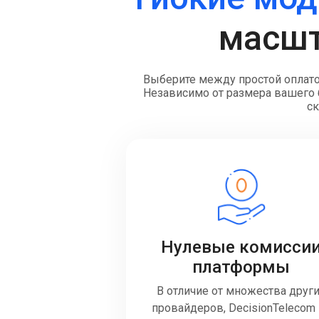
масшт
Выберите между простой оплато
Независимо от размера вашего б
ск
Нулевые комисси
платформы
В отличие от множества друг
провайдеров, DecisionTelecom