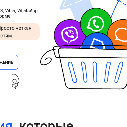
Cascade Messaging
 Viber, WhatsApp,
форме.
Просто четкая
остям.
ЖЕНИЕ
ия
, которые