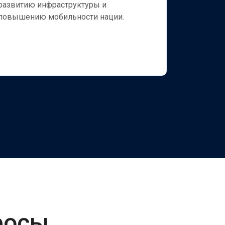
развитию инфраструктуры и
банк пред
повышению мобильности нации.
экспортер
оптимизи
финансов
росы