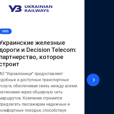
SMS
Viber for B
Украинские железные
УКРЭ
дороги и Decision Telecom:
Decis
партнерство, которое
надеж
строит
бизне
АО "Укрзалізниця" предоставляет
АО «Укрэ
удобные и доступные транспортные
из крупн
услуги, обеспечивая связь между всеми
Украины,
регионами через обширную сеть
финансовы
маршрутов. Компания стремится
корпорати
предлагать пассажирам надежные и
частных 
комфортные поездки, способствуя
внешнеэк