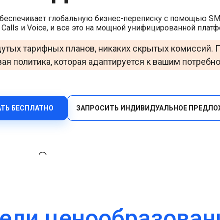
Контакты
Верифицируйте пользователей эффективно через
обеспечивает глобальную бизнес-переписку с помощью SMS,
мультиканальность с помощью универсального API.
Офисы
 Calls и Voice, и все это на мощной унифицированной плат
HLR Lookup
утых тарифных планов, никаких скрытых комиссий. 
Проверяйте номера для точной маршрутизации
сообщений.
ая политика, которая адаптируется к вашим потребн
Flash Call
Экономичная аутентификация пользователей через
Flash Call по всему миру.
АТЬ БЕСПЛАТНО
ЗАПРОСИТЬ ИНДИВИДУАЛЬНОЕ ПРЕДЛО
ели ценообразован