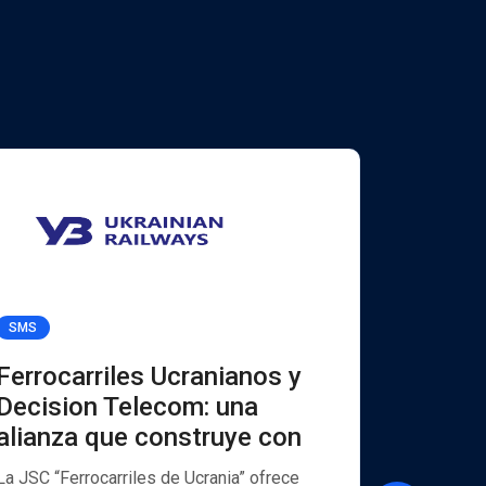
SMS
Viber for B
Ferrocarriles Ucranianos y
UKREX
Decision Telecom: una
Decisi
alianza que construye con
mensaj
y Viber
La JSC “Ferrocarriles de Ucrania” ofrece