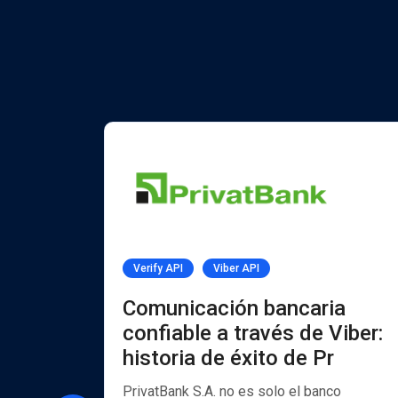
Verify API
Viber API
PI
Comunicación bancaria
confiable a través de Viber:
historia de éxito de Pr
ón a
ción de
PrivatBank S.A. no es solo el banco