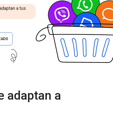
Cascade Messaging
 adaptan a tus
ZADO
e adaptan a