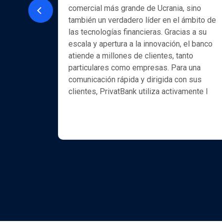
comercial más grande de Ucrania, sino
también un verdadero líder en el ámbito de
et de
las tecnologías financieras. Gracias a su
elabora
escala y apertura a la innovación, el banco
llave en
atiende a millones de clientes, tanto
 resuelve
particulares como empresas. Para una
el ámbito
comunicación rápida y dirigida con sus
moción
clientes, PrivatBank utiliza activamente l
 más
 el
los profe