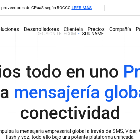
les proveedores de CPaaS según ROCCO
LEER MÁS
luciones
Desarrolladores
Clientela
Precios
Compañía
P
DECISION TELECOM
SURINAME
para Socios
ios todo en uno
Pr
Desarrolladores
Productos
Compañía
A2P Messaging
ra
mensajería glob
API Documentation
Aumentatutráfico de SMS con cobertura global y
Messaging Dashboard
conexionesdirectas con operadores.
Acerca de la
SDKs
Potente plataformatodoen uno para la
compañía
VoIP Wholesale
conectividad
mensajeríaempresarial.
Llamadas de voz de altacalidad con enrutamiento global
Noticias y Eve
Business Chat
confiable.
Interactúa, responde, brindasoporte y
Carrera profesi
hazcrecertunegocio con
pulsa la mensajería empresarial global a través de SMS, Viber,
mensajeríabidireccionalencualquier canal.
flash y voz, todo ello bajo una potente plataforma unificada.