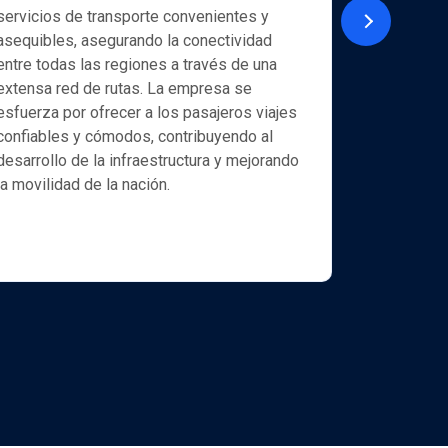
servicios de transporte convenientes y
La empresa
asequibles, asegurando la conectividad
(www.exim
entre todas las regiones a través de una
estatales 
extensa red de rutas. La empresa se
una amplia
esfuerza por ofrecer a los pasajeros viajes
tanto para
confiables y cómodos, contribuyendo al
particular
desarrollo de la infraestructura y mejorando
actividad 
la movilidad de la nación.
proporcion
exportador
optimizar 