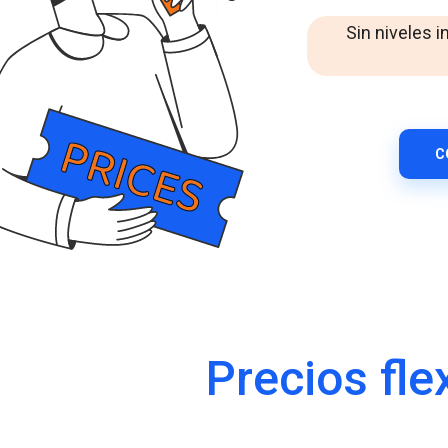
Mensajería empresarial de WhatsApp
Mejora la interacción con losclientes a través de
Sin niveles i
WhatsApp entodoelmundo.
RCS Messaging
Descubre la mensajeríaempresarial de
próximageneración con multimedia e interactividad.
Voice (VoIP Gateway)
C
Un centro VoIP global único para llamadas de negocios
de altacalidadentodoelmundo.
Precios fle