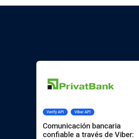
Verify API
Viber API
PI
Comunicación bancaria
confiable a través de Viber: