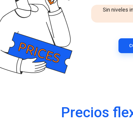
Mensajería empresarial de WhatsApp
Mejora la interacción con losclientes a través de
Sin niveles i
WhatsApp entodoelmundo.
RCS Messaging
Descubre la mensajeríaempresarial de
próximageneración con multimedia e interactividad.
Voice (VoIP Gateway)
C
Un centro VoIP global único para llamadas de negocios
de altacalidadentodoelmundo.
Precios fle