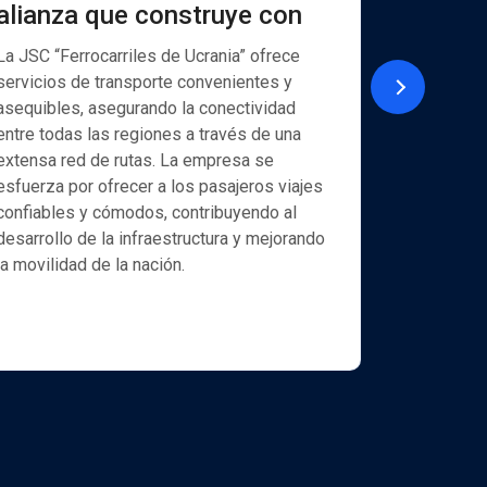
alianza que construye con
mensaj
y Viber
La JSC “Ferrocarriles de Ucrania” ofrece
servicios de transporte convenientes y
La empresa
asequibles, asegurando la conectividad
(www.exim
entre todas las regiones a través de una
estatales 
extensa red de rutas. La empresa se
una amplia
esfuerza por ofrecer a los pasajeros viajes
tanto para
confiables y cómodos, contribuyendo al
particular
desarrollo de la infraestructura y mejorando
actividad 
la movilidad de la nación.
proporcion
exportador
optimizar 