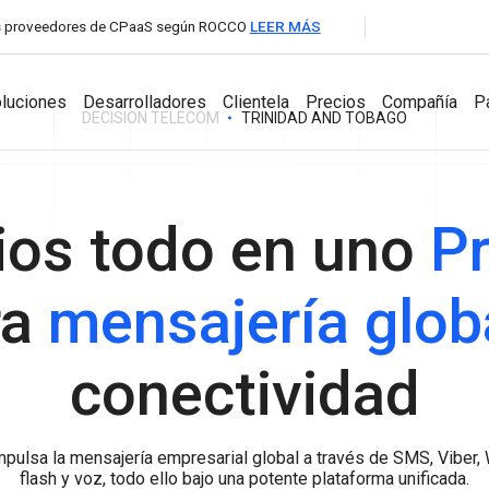
les proveedores de CPaaS según ROCCO
LEER MÁS
luciones
Desarrolladores
Clientela
Precios
Compañía
P
DECISION TELECOM
TRINIDAD AND TOBAGO
para Socios
ios todo en uno
Pr
Desarrolladores
Productos
Compañía
A2P Messaging
ra
mensajería glob
API Documentation
Aumentatutráfico de SMS con cobertura global y
Messaging Dashboard
conexionesdirectas con operadores.
Acerca de la
SDKs
Potente plataformatodoen uno para la
compañía
VoIP Wholesale
conectividad
mensajeríaempresarial.
Llamadas de voz de altacalidad con enrutamiento global
Noticias y Eve
Business Chat
confiable.
Interactúa, responde, brindasoporte y
Carrera profesi
hazcrecertunegocio con
pulsa la mensajería empresarial global a través de SMS, Viber,
mensajeríabidireccionalencualquier canal.
flash y voz, todo ello bajo una potente plataforma unificada.