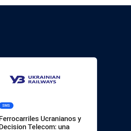
SMS
Viber for B
Ferrocarriles Ucranianos y
UKREX
Decision Telecom: una
Decisi