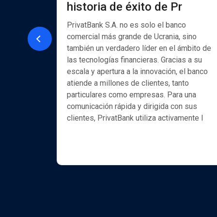
historia de éxito de Pr
ón a
ción de
PrivatBank S.A. no es solo el banco
comercial más grande de Ucrania, sino
también un verdadero líder en el ámbito de
et de
las tecnologías financieras. Gracias a su
elabora
escala y apertura a la innovación, el banco
llave en
atiende a millones de clientes, tanto
 resuelve
particulares como empresas. Para una
el ámbito
comunicación rápida y dirigida con sus
moción
clientes, PrivatBank utiliza activamente l
 más
 el
los profe