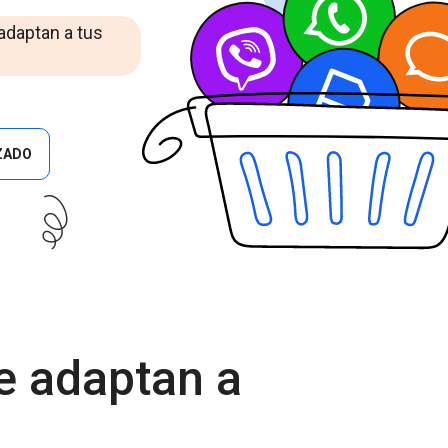
Cascade Messaging
 adaptan a tus
ZADO
e adaptan a