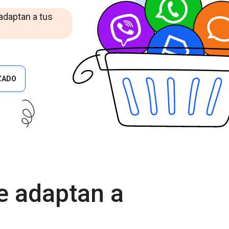
Cascade Messaging
 adaptan a tus
ZADO
e adaptan a