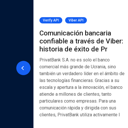
Verify API
Viber API
PI
Comunicación bancaria
confiable a través de Viber:
historia de éxito de Pr
ón a
ción de
PrivatBank S.A. no es solo el banco
comercial más grande de Ucrania, sino
también un verdadero líder en el ámbito de
et de
las tecnologías financieras. Gracias a su
elabora
escala y apertura a la innovación, el banco
llave en
atiende a millones de clientes, tanto
 resuelve
particulares como empresas. Para una
el ámbito
comunicación rápida y dirigida con sus
moción
clientes, PrivatBank utiliza activamente l
 más
 el