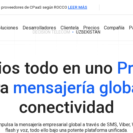
les proveedores de CPaaS según ROCCO
LEER MÁS
luciones
Desarrolladores
Clientela
Precios
Compañía
P
DECISION TELECOM
UZBEKISTAN
para Socios
ios todo en uno
Pr
Desarrolladores
Productos
Compañía
A2P Messaging
ra
mensajería glob
API Documentation
Aumentatutráfico de SMS con cobertura global y
Messaging Dashboard
conexionesdirectas con operadores.
Acerca de la
SDKs
Potente plataformatodoen uno para la
compañía
VoIP Wholesale
conectividad
mensajeríaempresarial.
Llamadas de voz de altacalidad con enrutamiento global
Noticias y Eve
Business Chat
confiable.
Interactúa, responde, brindasoporte y
Carrera profesi
hazcrecertunegocio con
pulsa la mensajería empresarial global a través de SMS, Viber,
mensajeríabidireccionalencualquier canal.
flash y voz, todo ello bajo una potente plataforma unificada.