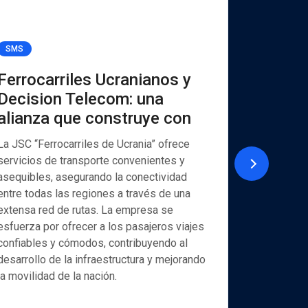
SMS
Viber for B
Ferrocarriles Ucranianos y
UKREX
Decision Telecom: una
Decisi
alianza que construye con
mensaj
y Viber
La JSC “Ferrocarriles de Ucrania” ofrece
servicios de transporte convenientes y
La empresa
asequibles, asegurando la conectividad
(www.exim
entre todas las regiones a través de una
estatales 
extensa red de rutas. La empresa se
una amplia
esfuerza por ofrecer a los pasajeros viajes
tanto para
confiables y cómodos, contribuyendo al
particular
desarrollo de la infraestructura y mejorando
actividad 
la movilidad de la nación.
proporcion
exportador