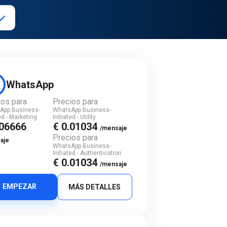
WhatsApp
ios para
Precios para
App Business-
WhatsApp Business-
ted - Marketing
Initiated - Utility
.06666
€ 0.01034
/mensaje
Precios para
aje
WhatsApp Business-
Initiated - Authentication
€ 0.01034
/mensaje
EMPEZAR
MÁS DETALLES