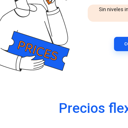
Mensajería empresarial de WhatsApp
Mejora la interacción con losclientes a través de
Sin niveles i
WhatsApp entodoelmundo.
RCS Messaging
Descubre la mensajeríaempresarial de
próximageneración con multimedia e interactividad.
Voice (VoIP Gateway)
C
Un centro VoIP global único para llamadas de negocios
de altacalidadentodoelmundo.
Precios fle