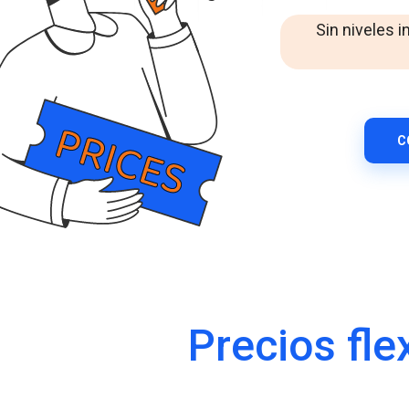
Mensajería empresarial de WhatsApp
Mejora la interacción con losclientes a través de
Sin niveles i
WhatsApp entodoelmundo.
RCS Messaging
Descubre la mensajeríaempresarial de
próximageneración con multimedia e interactividad.
Voice (VoIP Gateway)
C
Un centro VoIP global único para llamadas de negocios
de altacalidadentodoelmundo.
Precios fle