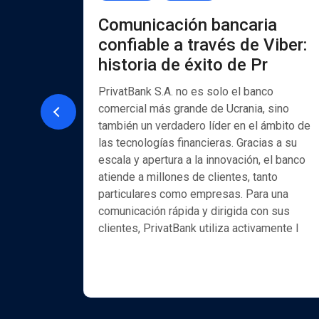
PI
Comunicación bancaria
confiable a través de Viber:
historia de éxito de Pr
ón a
ción de
PrivatBank S.A. no es solo el banco
comercial más grande de Ucrania, sino
también un verdadero líder en el ámbito de
et de
las tecnologías financieras. Gracias a su
elabora
escala y apertura a la innovación, el banco
llave en
atiende a millones de clientes, tanto
 resuelve
particulares como empresas. Para una
el ámbito
comunicación rápida y dirigida con sus
moción
clientes, PrivatBank utiliza activamente l
 más
 el
los profe