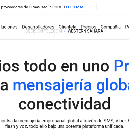
les proveedores de CPaaS según ROCCO
LEER MÁS
luciones
Desarrolladores
Clientela
Precios
Compañía
P
DECISION TELECOM
WESTERN SAHARA
para Socios
ios todo en uno
Pr
Desarrolladores
Productos
Compañía
A2P Messaging
ra
mensajería glob
API Documentation
Aumentatutráfico de SMS con cobertura global y
Messaging Dashboard
conexionesdirectas con operadores.
Acerca de la
SDKs
Potente plataformatodoen uno para la
compañía
VoIP Wholesale
conectividad
mensajeríaempresarial.
Llamadas de voz de altacalidad con enrutamiento global
Noticias y Eve
Business Chat
confiable.
Interactúa, responde, brindasoporte y
Carrera profesi
hazcrecertunegocio con
pulsa la mensajería empresarial global a través de SMS, Viber,
mensajeríabidireccionalencualquier canal.
flash y voz, todo ello bajo una potente plataforma unificada.