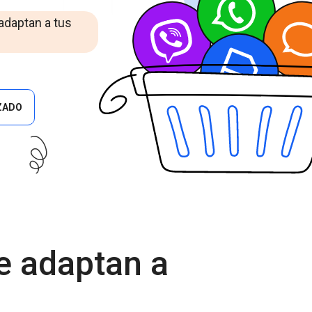
Cascade Messaging
 adaptan a tus
ZADO
e adaptan a