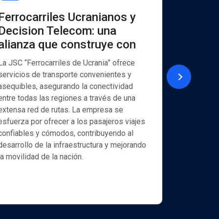
Ferrocarriles Ucranianos y
UKREX
Decision Telecom: una
Decisi
alianza que construye con
mensaj
y Viber
La JSC “Ferrocarriles de Ucrania” ofrece
servicios de transporte convenientes y
La empresa
asequibles, asegurando la conectividad
(www.exim
entre todas las regiones a través de una
estatales 
extensa red de rutas. La empresa se
una amplia
esfuerza por ofrecer a los pasajeros viajes
tanto para
confiables y cómodos, contribuyendo al
particular
desarrollo de la infraestructura y mejorando
actividad 
la movilidad de la nación.
proporcion
exportador
optimizar 